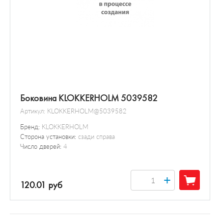
Боковина KLOKKERHOLM 5039582
Артикул:
KLOKKERHOLM@5039582
Бренд:
KLOKKERHOLM
Сторона установки:
сзади справа
Число дверей:
4
+
120.01 руб