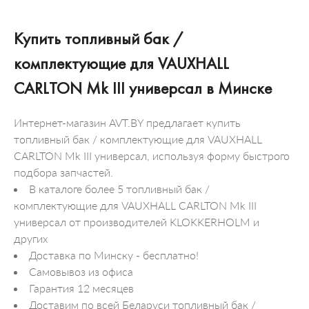
Купить топливный бак /
комплектующие для VAUXHALL
CARLTON Mk III универсал в Минске
Интернет-магазин AVT.BY предлагает купить
топливный бак / комплектующие для VAUXHALL
CARLTON Mk III универсал, используя форму быстрого
подбора запчастей.
В каталоге более 5 топливный бак /
комплектующие для VAUXHALL CARLTON Mk III
универсал от производителей KLOKKERHOLM и
других
Доставка по Минску - бесплатно!
Самовывоз из офиса
Гарантия 12 месяцев
Доставим по всей Беларуси топливный бак /