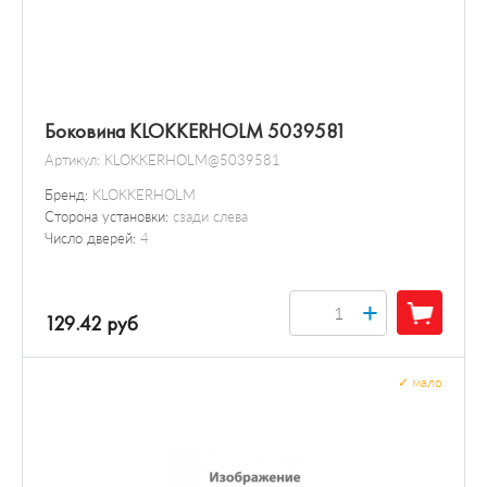
Боковина KLOKKERHOLM 5039581
Артикул:
KLOKKERHOLM@5039581
Бренд:
KLOKKERHOLM
Сторона установки:
сзади слева
Число дверей:
4
+
129.42 руб
✓
мало