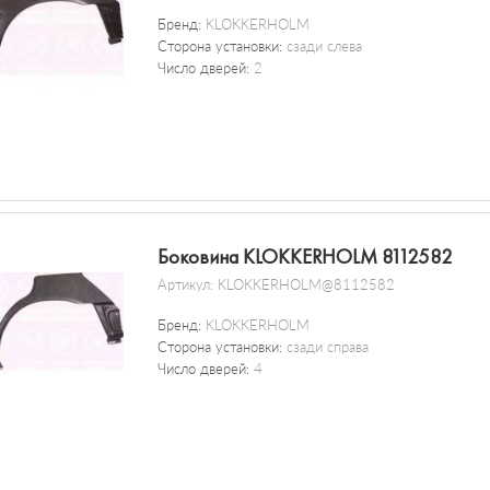
Бренд:
KLOKKERHOLM
Сторона установки:
сзади слева
Число дверей:
2
Боковина KLOKKERHOLM 8112582
Артикул:
KLOKKERHOLM@8112582
Бренд:
KLOKKERHOLM
Сторона установки:
сзади справа
Число дверей:
4