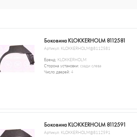
Боковина KLOKKERHOLM 8112581
Артикул:
KLOKKERHOLM@8112581
Бренд:
KLOKKERHOLM
Сторона установки:
сзади слева
Число дверей:
4
Боковина KLOKKERHOLM 8112591
Артикул:
KLOKKERHOLM@8112591