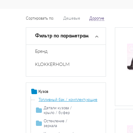
Сортировать по:
Дешевые
Дорогие
Фильтр по параметрам
Бренд
KLOKKERHOLM
Кузов
Топливный бак / комплектующие
Детали кузова /
крыло / буфер
Колесная ниша
Остекление /
зеркала
Боковина
Зеркала