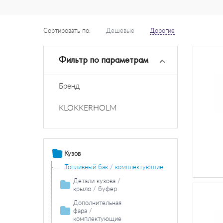
Сортировать по:
Дешевые
Дорогие
Фильтр по параметрам
Бренд
KLOKKERHOLM
Кузов
Топливный бак / комплектующие
Детали кузова /
крыло / буфер
Колесная ниша
Дополнительная
фара /
Боковина
комплектующие