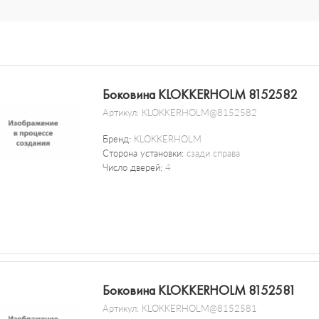
Боковина KLOKKERHOLM 8152582
Артикул:
KLOKKERHOLM@8152582
Бренд:
KLOKKERHOLM
Сторона установки:
сзади справа
Число дверей:
4
Боковина KLOKKERHOLM 8152581
Артикул:
KLOKKERHOLM@8152581