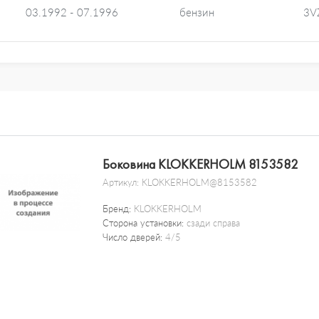
03.1992 - 07.1996
бензин
3V
Боковина KLOKKERHOLM 8153582
Артикул:
KLOKKERHOLM@8153582
Бренд:
KLOKKERHOLM
Сторона установки:
сзади справа
Число дверей:
4/5