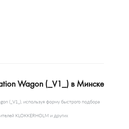
tion Wagon (_V1_) в Минске
on (_V1_), используя форму быстрого подбора
одителей KLOKKERHOLM и других