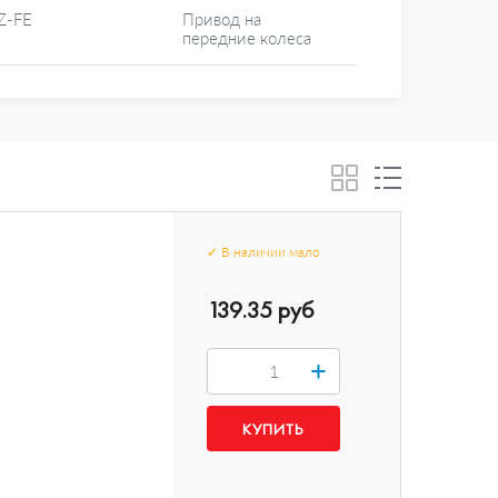
Z-FE
Привод на
передние колеса
✓
В наличии
мало
139.35 руб
+