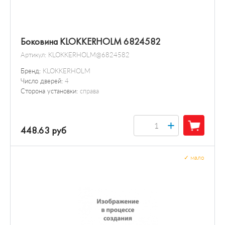
Боковина KLOKKERHOLM 6824582
Артикул:
KLOKKERHOLM@6824582
Бренд:
KLOKKERHOLM
Число дверей:
4
Сторона установки:
справа
+
448.63 руб
✓
мало