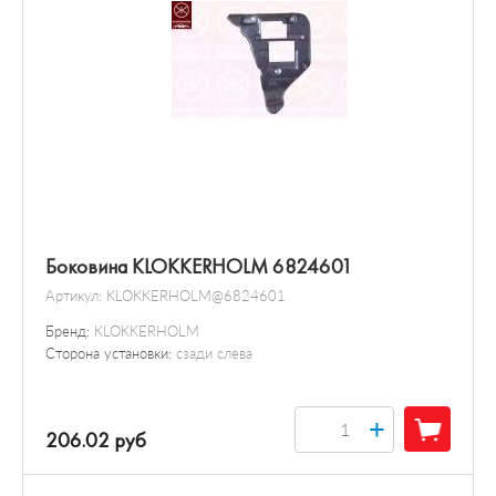
Боковина KLOKKERHOLM 6824601
Артикул:
KLOKKERHOLM@6824601
Бренд:
KLOKKERHOLM
Сторона установки:
сзади слева
+
206.02 руб