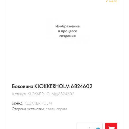
✓
мало
Боковина KLOKKERHOLM 6824602
Артикул:
KLOKKERHOLM@6824602
Бренд:
KLOKKERHOLM
Сторона установки:
сзади справа
+