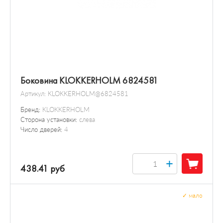
Боковина KLOKKERHOLM 6824581
Артикул:
KLOKKERHOLM@6824581
Бренд:
KLOKKERHOLM
Сторона установки:
слева
Число дверей:
4
+
438.41 руб
✓
мало