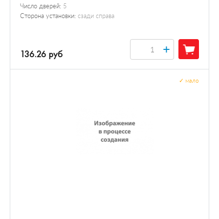
Число дверей:
5
Сторона установки:
сзади справа
+
136.26 руб
✓
мало