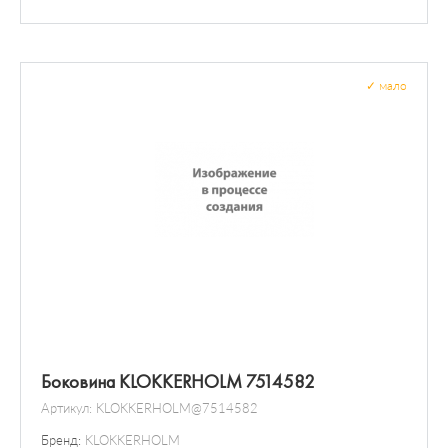
Болты и гайки колеса
Расходомер воздуха
Выключатель / реле
Датчик / зонд
✓
мало
Боковина KLOKKERHOLM 7514582
Артикул:
KLOKKERHOLM@7514582
Бренд:
KLOKKERHOLM