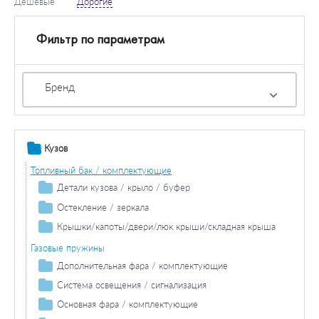
Дешевые
Дорогие
Фильтр по параметрам
Бренд
Кузов
Топливный бак / комплектующие
Детали кузова / крыло / буфер
Продольная / поперечная балка
Остекление / зеркала
Колесная ниша
Зеркала
Крышки/капоты/двери/люк крыши/складная крыша
Накладки порога / двери
Двери / комплектующие
Газовые пружины
Боковина
Дополнительная фара / комплектующие
Противотуманная фара / комплектующие
Система освещения / сигнализация
Противотуманная фара лампа накаливания
Фара дальнего света / комплектующие
Задний фонарь / комплектующие
Основная фара / комплектующие