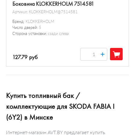
Боковина KLOKKERHOLM 7514581
Артикул:
KLOKKERHOLM@7514581
Бренд:
KLOKKERHOLM
Число дверей:
5
Сторона установки:
сзади слева
+
127.79 руб
Купить топливный бак /
комплектующие для SKODA FABIA I
(6Y2) в Минске
Интернет-магазин AVT.BY предлагает купить