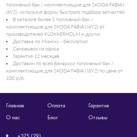
топливный бак / комплектующие для SKODA FABIA I
(6Y2), используя форму быстрого подбора запчастей.
В каталоге более 5 топливный бак /
комплектующие для SKODA FABIA I (6Y2) от
производителей KLOKKERHOLM и других
Доставка по Минску - бесплатно!
Самовывоз из офиса
Гарантия 12 месяцев
Доставим по всей Беларуси топливный бак /
комплектующие для SKODA FABIA I (6Y2) по цене от
100 руб.
Главная
Оплата
Гарантия
О нас
Блог
Отзывы
+375 (29)