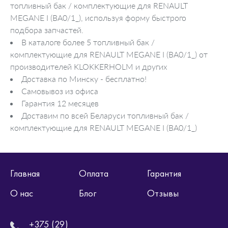
топливный бак / комплектующие для RENAULT
MEGANE I (BA0/1_), используя форму быстрого
подбора запчастей.
В каталоге более 5 топливный бак /
комплектующие для RENAULT MEGANE I (BA0/1_) от
производителей KLOKKERHOLM и других
Доставка по Минску - бесплатно!
Самовывоз из офиса
Гарантия 12 месяцев
Доставим по всей Беларуси топливный бак /
комплектующие для RENAULT MEGANE I (BA0/1_)
Главная
Оплата
Гарантия
О нас
Блог
Отзывы
+375 (29)