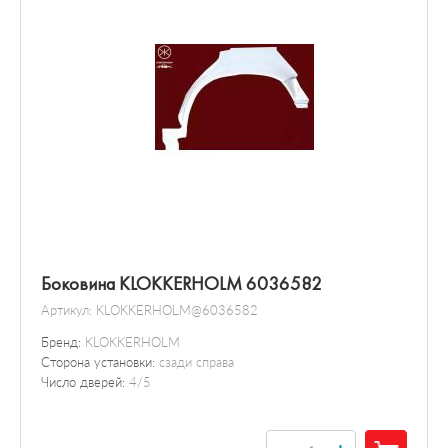
Боковина KLOKKERHOLM 6036582
Артикул:
KLOKKERHOLM@6036582
Бренд:
KLOKKERHOLM
Сторона установки:
сзади справа
Число дверей:
4/5