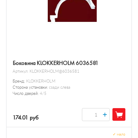
Боковина KLOKKERHOLM 6036581
Артикул:
KLOKKERHOLM@6036581
Бренд:
KLOKKERHOLM
Сторона установки:
сзади слева
Число дверей:
4/5
+
174.01 руб
✓
мало