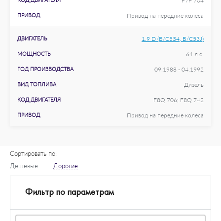
F7P 704
ПРИВОД
Привод на передние колеса
ДВИГАТЕЛЬ
1.9 D (B/C534, B/C53J)
МОЩНОСТЬ
64 л.с.
ГОД ПРОИЗВОДСТВА
09.1988 - 04.1992
ВИД ТОПЛИВА
Дизель
КОД ДВИГАТЕЛЯ
F8Q 706; F8Q 742
ПРИВОД
Привод на передние колеса
Сортировать по:
Дешевые
Дорогие
Фильтр по параметрам