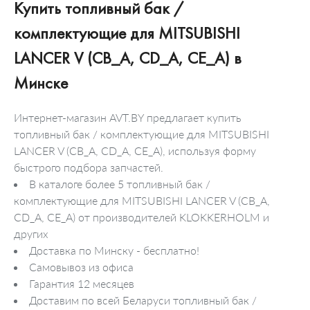
Купить топливный бак /
комплектующие для MITSUBISHI
LANCER V (CB_A, CD_A, CE_A) в
Минске
Интернет-магазин AVT.BY предлагает купить
топливный бак / комплектующие для MITSUBISHI
LANCER V (CB_A, CD_A, CE_A), используя форму
быстрого подбора запчастей.
В каталоге более 5 топливный бак /
комплектующие для MITSUBISHI LANCER V (CB_A,
CD_A, CE_A) от производителей KLOKKERHOLM и
других
Доставка по Минску - бесплатно!
Самовывоз из офиса
Гарантия 12 месяцев
Доставим по всей Беларуси топливный бак /