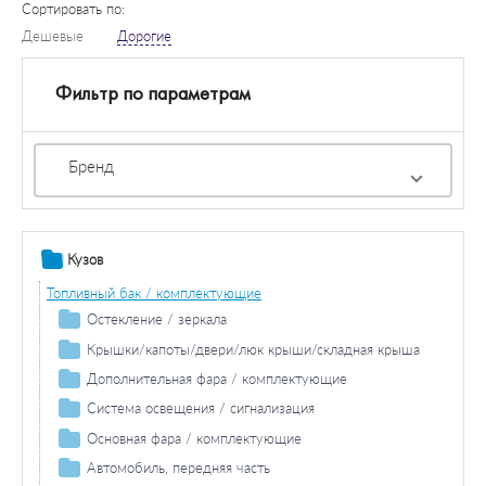
Сортировать по:
Дешевые
Дорогие
Фильтр по параметрам
Бренд
Кузов
Топливный бак / комплектующие
Остекление / зеркала
Зеркала
Крышки/капоты/двери/люк крыши/складная крыша
Двери / комплектующие
Дополнительная фара / комплектующие
Противотуманная фара / комплектующие
Система освещения / сигнализация
Противотуманная фара лампа накаливания
Фара дальнего света / комплектующие
Задний фонарь / комплектующие
Основная фара / комплектующие
Лампа накаливания фара дальнего света
Задние фонари / комплектующие
Лампа накаливания основной фары
Автомобиль, передняя часть