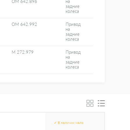
OM 642.896
на
задние
колеса
OM 642.992
Привод
на
задние
колеса
M 272.979
Привод
на
задние
колеса
✓
В наличии
мало