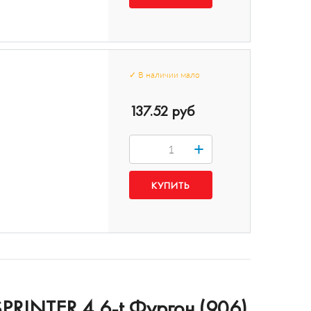
✓
В наличии
мало
137.52 руб
+
PRINTER 4,6-t Фургон (906)