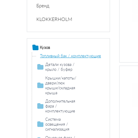
Бренд
KLOKKERHOLM
Кузов
Топливный бак / комплектующие
Детали кузова /
крыло / буфер
Продольная / поперечная балка
Крышки/капоты/
двери/люк
Колесная ниша
крыши/складная
крыша
Накладки порога / двери
Двери / комплектующие
Дополнительная
Боковина
фара /
Крыло/навесные части
комплектующие
Противотуманная
Обшивка кузова
Система
фара /
освещения /
комплектующие
сигнализация
Противотуманная фара
Задний фонарь /
Фара дальнего
Основная фара /