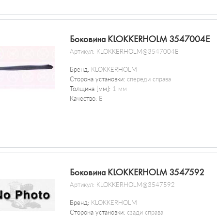
Боковина KLOKKERHOLM 3547004E
Артикул:
KLOKKERHOLM@3547004E
Бренд:
KLOKKERHOLM
Сторона установки:
спереди справа
Толщина [мм]:
1 мм
Качество:
E
Боковина KLOKKERHOLM 3547592
Артикул:
KLOKKERHOLM@3547592
Бренд:
KLOKKERHOLM
Сторона установки:
сзади справа