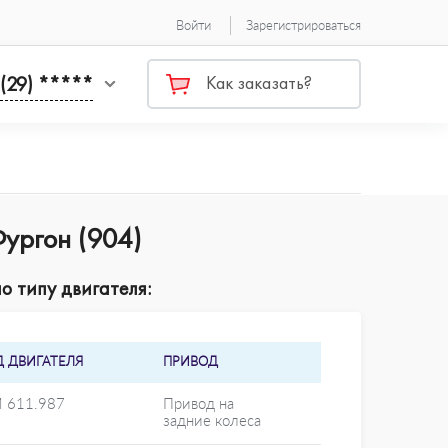
Войти
Зарегистрироваться
 (29) *****
Как заказать?
ургон (904)
о типу двигателя:
Д ДВИГАТЕЛЯ
ПРИВОД
 611.987
Привод на
задние колеса