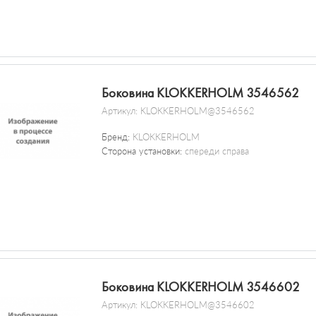
Боковина KLOKKERHOLM 3546562
Артикул:
KLOKKERHOLM@3546562
Бренд:
KLOKKERHOLM
Сторона установки:
спереди справа
Боковина KLOKKERHOLM 3546602
Артикул:
KLOKKERHOLM@3546602