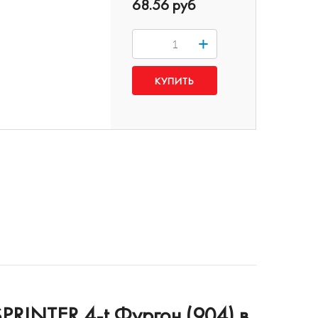
68.56 руб
+
RINTER 4-t Фургон (904) в