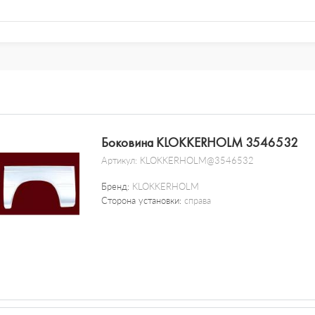
Боковина KLOKKERHOLM 3546532
Артикул:
KLOKKERHOLM@3546532
Бренд:
KLOKKERHOLM
Сторона установки:
справа