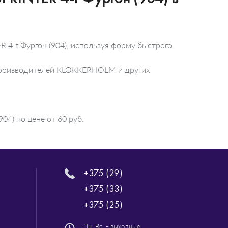
4-t Фургон (904), используя форму быстрого
 производителей KLOKKERHOLM и других
4) по цене от 60 руб.
+375 (29)
+375 (33)
+375 (25)
Пн. Вс. - выходные