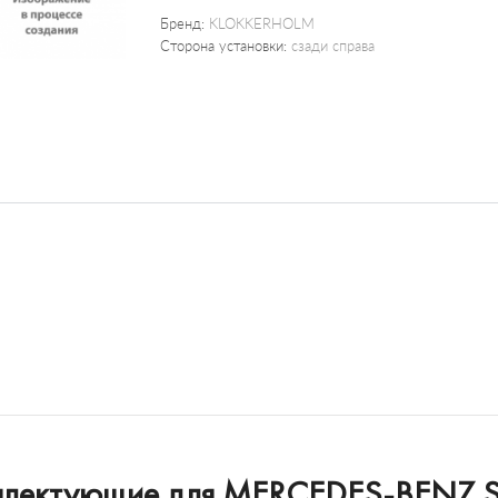
Бренд:
KLOKKERHOLM
Сторона установки:
сзади справа
мплектующие для MERCEDES-BENZ SP