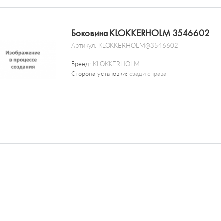
Боковина KLOKKERHOLM 3546602
Артикул:
KLOKKERHOLM@3546602
Бренд:
KLOKKERHOLM
Сторона установки:
сзади справа