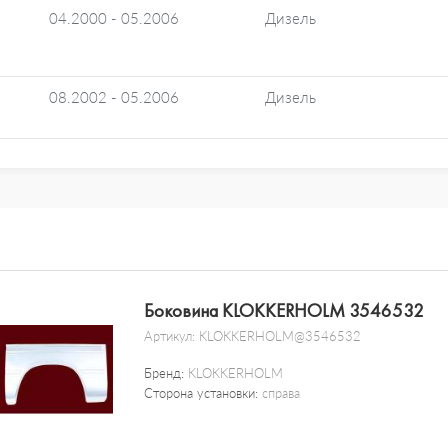
04.2000 - 05.2006
Дизель
08.2002 - 05.2006
Дизель
Боковина KLOKKERHOLM 3546532
Артикул:
KLOKKERHOLM@3546532
Бренд:
KLOKKERHOLM
Сторона установки:
справа