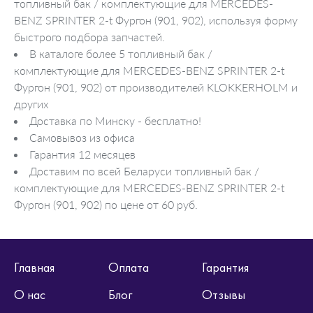
топливный бак / комплектующие для MERCEDES-
BENZ SPRINTER 2-t Фургон (901, 902), используя форму
быстрого подбора запчастей.
В каталоге более 5 топливный бак /
комплектующие для MERCEDES-BENZ SPRINTER 2-t
Фургон (901, 902) от производителей KLOKKERHOLM и
других
Доставка по Минску - бесплатно!
Самовывоз из офиса
Гарантия 12 месяцев
Доставим по всей Беларуси топливный бак /
комплектующие для MERCEDES-BENZ SPRINTER 2-t
Фургон (901, 902) по цене от 60 руб.
Главная
Оплата
Гарантия
О нас
Блог
Отзывы