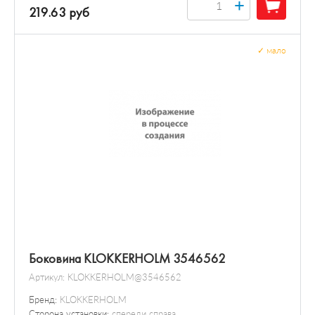
+
219.63 руб
✓
мало
Боковина KLOKKERHOLM 3546562
Артикул:
KLOKKERHOLM@3546562
Бренд:
KLOKKERHOLM
Сторона установки:
спереди справа