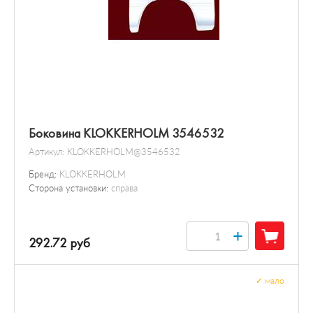
Боковина KLOKKERHOLM 3546532
Артикул:
KLOKKERHOLM@3546532
Бренд:
KLOKKERHOLM
Сторона установки:
справа
+
292.72 руб
✓
мало