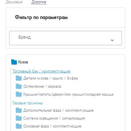
Дешевые
Дорогие
Фильтр по параметрам
Бренд
Кузов
Топливный бак / комплектующие
Детали кузова / крыло / буфер
Продольная / поперечная балка
Остекление / зеркала
Колесная ниша
Зеркала
Крышки/капоты/двери/люк крыши/складная крыша
Накладки порога / двери
Двери / комплектующие
Газовые пружины
Боковина
Дополнительная фара / комплектующие
Противотуманная фара / комплектующие
Система освещения / сигнализация
Противотуманная фара лампа накаливания
Фара дальнего света / комплектующие
Задний фонарь / комплектующие
Основная фара / комплектующие