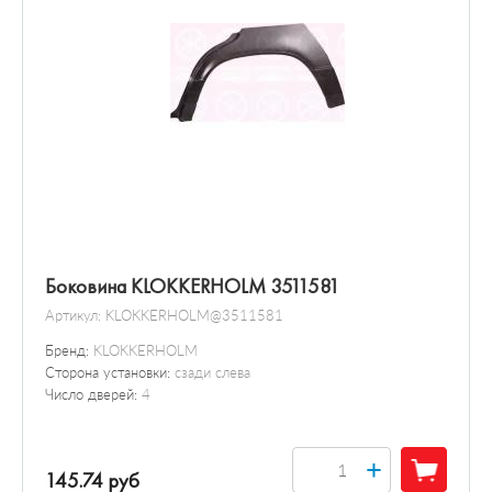
Боковина KLOKKERHOLM 3511581
Артикул:
KLOKKERHOLM@3511581
Бренд:
KLOKKERHOLM
Сторона установки:
сзади слева
Число дверей:
4
+
145.74 руб