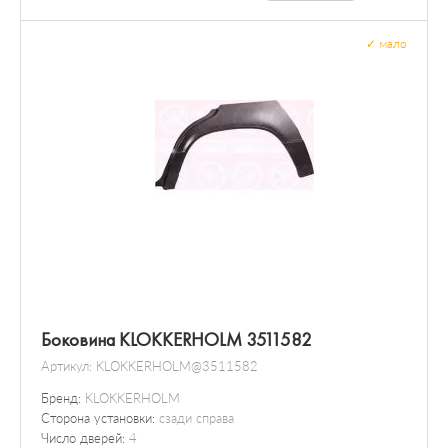
✓
мало
Боковина KLOKKERHOLM 3511582
Артикул:
KLOKKERHOLM@3511582
Бренд:
KLOKKERHOLM
Сторона установки:
сзади справа
Число дверей:
4