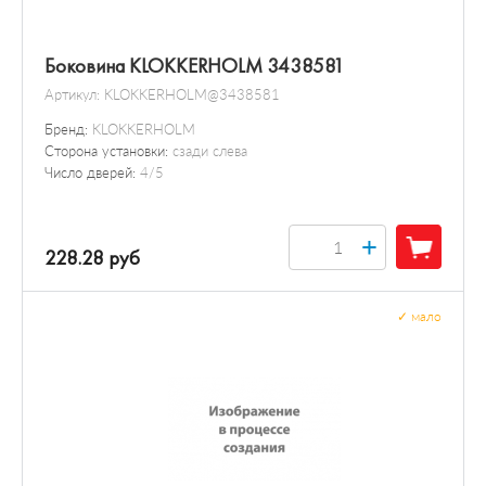
Боковина KLOKKERHOLM 3438581
Артикул:
KLOKKERHOLM@3438581
Бренд:
KLOKKERHOLM
Сторона установки:
сзади слева
Число дверей:
4/5
+
228.28 руб
✓
мало