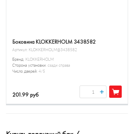
Боковина KLOKKERHOLM 3438582
Артикул:
KLOKKERHOLM@3438582
Бренд:
KLOKKERHOLM
Сторона установки:
сзади справа
Число дверей:
4/5
+
201.99 руб
Купить топливный бак /