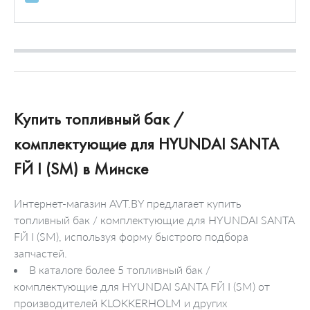
Расходомер воздуха
Дисковой шарнир
Болты и гайки колеса
Датчик / зонд
Карданный вал
Подвесной подшипник
Купить топливный бак /
комплектующие для HYUNDAI SANTA
FЙ I (SM) в Минске
Интернет-магазин AVT.BY предлагает купить
топливный бак / комплектующие для HYUNDAI SANTA
FЙ I (SM), используя форму быстрого подбора
запчастей.
В каталоге более 5 топливный бак /
комплектующие для HYUNDAI SANTA FЙ I (SM) от
производителей KLOKKERHOLM и других