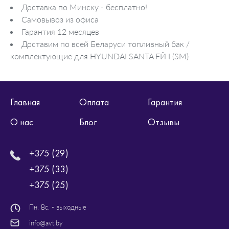
Доставка по Минску - бесплатно!
Самовывоз из офиса
Гарантия 12 месяцев
Доставим по всей Беларуси топливный бак /
комплектующие для HYUNDAI SANTA FЙ I (SM)
Главная
Оплата
Гарантия
О нас
Блог
Отзывы
+375 (29)
+375 (33)
+375 (25)
Пн. Вс. - выходные
info@avt.by