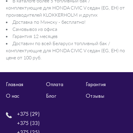
В каталоге более 5 топливный бак /
комплектующие для HONDA CIVIC V седан (EG, EH) от
производителей KLOKKERHOLM и других
Доставка по Минску - бесплатно!
Самовывоз из офиса
Гарантия 12 месяцев
Доставим по всей Беларуси топливный бак /
комплектующие для HONDA CIVIC V седан (EG, EH) по
цене от 100 руб.
Главная
Оплата
Гарантия
О нас
Блог
Отзывы
+375 (29)
+375 (33)
+375 (25)