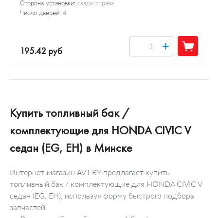
Сторона установки:
сзади справа
Число дверей:
4
+
195.42 руб
Купить топливный бак /
комплектующие для HONDA CIVIC V
седан (EG, EH) в Минске
Интернет-магазин AVT.BY предлагает купить
топливный бак / комплектующие для HONDA CIVIC V
седан (EG, EH), используя форму быстрого подбора
запчастей.