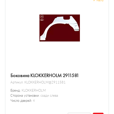
✓
мало
Боковина KLOKKERHOLM 2911581
Артикул:
KLOKKERHOLM@2911581
Бренд:
KLOKKERHOLM
Сторона установки:
сзади слева
Число дверей:
4