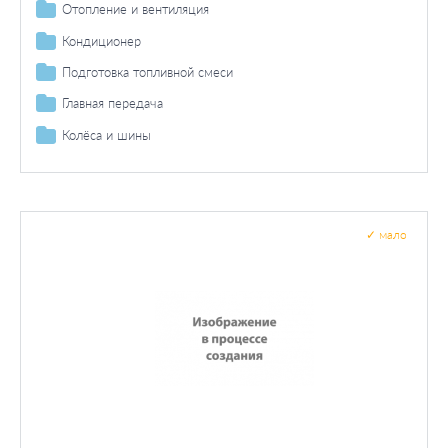
Гидрожидкость
Топливный насос
Ступенчатая коробка передач
Отопление и вентиляция
Освещение багажного отделения
Прокладки
Автоматическая коробка передач
Фильтр салона
Кондиционер
Освещение регулировки вентиляции
Сальники
Датчики
Лампа для чтения
Подготовка топливной смеси
Приготовление смеси
Главная передача
Датчик / зонд
Дифференциал
Колёса и шины
Продольный вал
Болты и гайки колеса
Подвесной подшипник
✓
мало