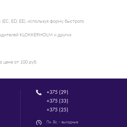
(EC, ED, EE), используя форму быстрого
изводителей KLOKKERHOLM и других
 цене от 100 руб.
+375 (29)
+375 (33)
+375 (25)
Пн. Вс. - выходные