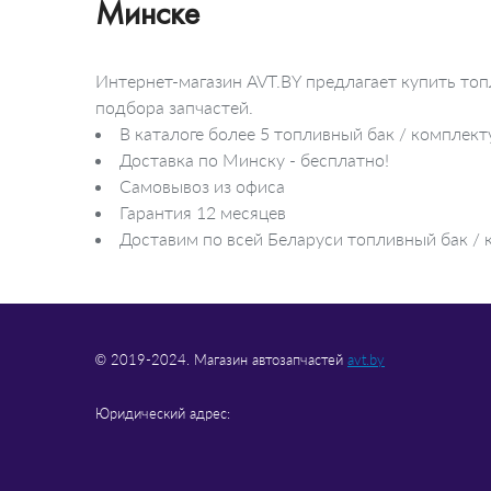
Минске
Освещение регулировки
вентиляции
Лампа для чтения
Интернет-магазин AVT.BY предлагает купить топ
подбора запчастей.
В каталоге более 5 топливный бак / комплек
Доставка по Минску - бесплатно!
Самовывоз из офиса
Гарантия 12 месяцев
Доставим по всей Беларуси топливный бак / к
© 2019-2024. Магазин автозапчастей
avt.by
Юридический адрес: