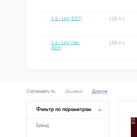
1.6 i 16V (ED7)
110 л.с.
1.6 i 16V Vtec
150 л.с.
(EE9)
Сортировать по:
Дешевые
Дорогие
Фильтр по параметрам
Бренд