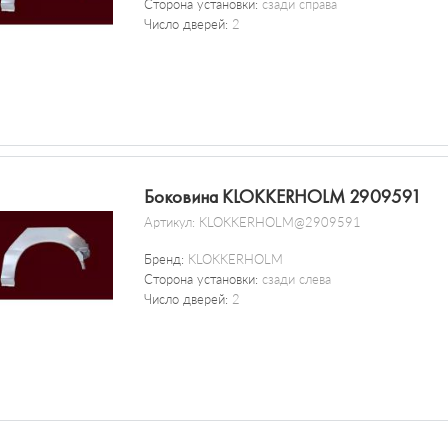
Сторона установки:
сзади справа
Число дверей:
2
Боковина KLOKKERHOLM 2909591
Артикул:
KLOKKERHOLM@2909591
Бренд:
KLOKKERHOLM
Сторона установки:
сзади слева
Число дверей:
2