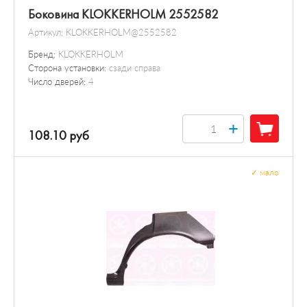
Боковина KLOKKERHOLM 2552582
Артикул:
KLOKKERHOLM@2552582
Бренд:
KLOKKERHOLM
Сторона установки:
сзади справа
Число дверей:
4
+
108.10 руб
✓
мало