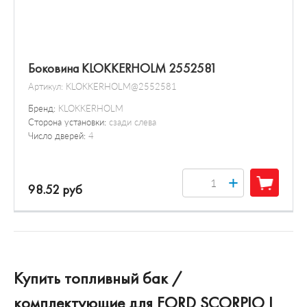
Боковина KLOKKERHOLM 2552581
Артикул:
KLOKKERHOLM@2552581
Бренд:
KLOKKERHOLM
Сторона установки:
сзади слева
Число дверей:
4
+
98.52 руб
Купить топливный бак /
комплектующие для FORD SCORPIO I