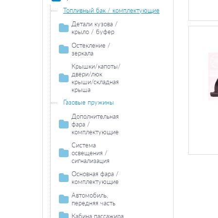
Топливный бак / комплектующие
Детали кузова /
крыло / буфер
Колесная ниша
Остекление /
зеркала
Боковина
Зеркала
Крышки/капоты/
двери/люк
крыши/складная
крыша
Двери / комплектующие
Газовые пружины
Дополнительная
фара /
комплектующие
Противотуманная
Система
фара /
освещения /
комплектующие
сигнализация
Противотуманная фара
Задний фонарь /
Фара дальнего
Основная фара /
лампа накаливания
комплектующие
света /
комплектующие
комплектующие
Задние фонари /
Лампа накаливания основной
Автомобиль,
комплектующие
Лампа накаливания фара
фары
передняя часть
дальнего света
Лампа накаливания задних
Фонарь сигнала
Основная фара /
Кабина пассажира
фонарей