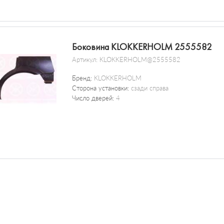
Боковина KLOKKERHOLM 2555582
Артикул:
KLOKKERHOLM@2555582
Бренд:
KLOKKERHOLM
Сторона установки:
сзади справа
Число дверей:
4