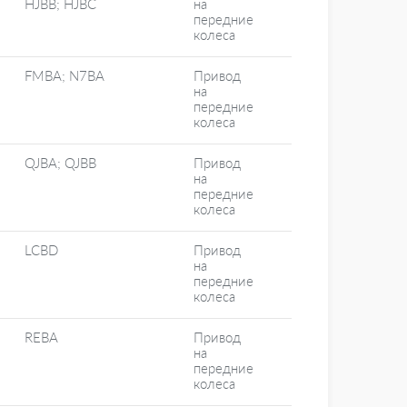
HJBB; HJBC
на
передние
колеса
FMBA; N7BA
Привод
на
передние
колеса
QJBA; QJBB
Привод
на
передние
колеса
LCBD
Привод
на
передние
колеса
REBA
Привод
на
передние
колеса