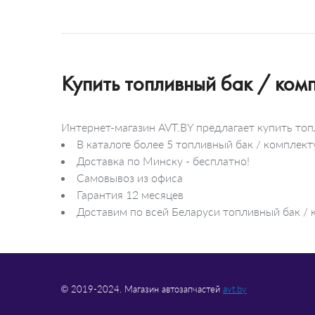
Лампа накаливания
Освещение салона
Дневное освещение
Освещение моторного
отделения
Освещение багажного
отделения
Купить топливный бак / ко
Освещение регулировки
вентиляции
Лампа для чтения
Интернет-магазин AVT.BY предлагает купить то
В каталоге более 5 топливный бак / компл
Доставка по Минску - бесплатно!
Самовывоз из офиса
Гарантия 12 месяцев
Доставим по всей Беларуси топливный бак / 
© 2019-2024. Магазин автозапчастей
avt.by