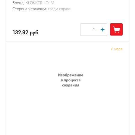
Бренд:
KLOKKERHOLM
Сторона установки:
сзади справа
+
132.82 руб
✓
мало