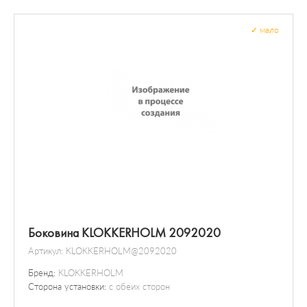
Выключатель / реле
Датчик / зонд
✓
мало
Боковина KLOKKERHOLM 2092020
Артикул:
KLOKKERHOLM@2092020
Бренд:
KLOKKERHOLM
Сторона установки:
с обеих сторон