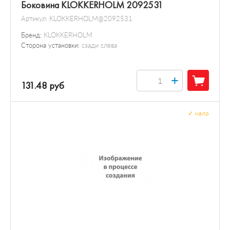
Боковина KLOKKERHOLM 2092531
Артикул:
KLOKKERHOLM@2092531
Бренд:
KLOKKERHOLM
Сторона установки:
сзади слева
+
131.48 руб
✓
мало