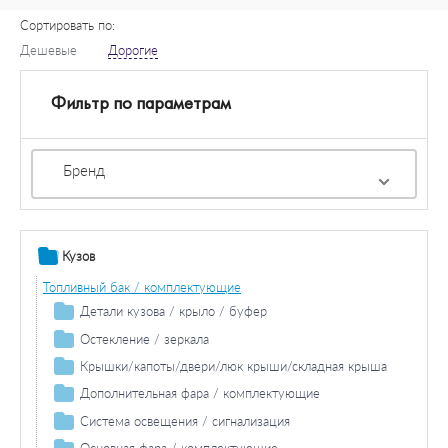
Сортировать по:
Дешевые
Дорогие
Фильтр по параметрам
Бренд
Кузов
Топливный бак / комплектующие
Детали кузова / крыло / буфер
Продольная / поперечная балка
Остекление / зеркала
Колесная ниша
Зеркала
Крышки/капоты/двери/люк крыши/складная крыша
Накладки порога / двери
Капот двигателя / составляющие / изоляция
Дополнительная фара / комплектующие
Противотуманная фара / комплектующие
Боковина
Двери / комплектующие
Система освещения / сигнализация
Противотуманная фара лампа накаливания
Фара дальнего света / комплектующие
Задний фонарь / комплектующие
Основная фара / комплектующие