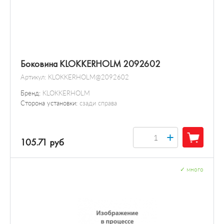
Боковина KLOKKERHOLM 2092602
Артикул:
KLOKKERHOLM@2092602
Бренд:
KLOKKERHOLM
Сторона установки:
сзади справа
+
105.71 руб
✓
много