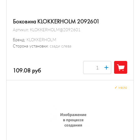
Боковина KLOKKERHOLM 2092601
Артикул:
KLOKKERHOLM@2092601
Бренд:
KLOKKERHOLM
Сторона установки:
сзади слева
+
109.08 руб
✓
мало