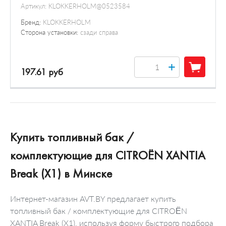
Артикул:
KLOKKERHOLM@0523584
Бренд:
KLOKKERHOLM
Сторона установки:
сзади справа
+
197.61 руб
Купить топливный бак /
комплектующие для CITROËN XANTIA
Break (X1) в Минске
Интернет-магазин AVT.BY предлагает купить
топливный бак / комплектующие для CITROËN
XANTIA Break (X1), используя форму быстрого подбора