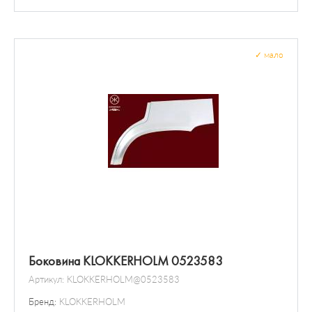
Болты и гайки колеса
Датчик / зонд
✓
мало
Боковина KLOKKERHOLM 0523583
Артикул:
KLOKKERHOLM@0523583
Бренд:
KLOKKERHOLM