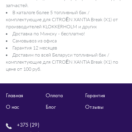
запчастей.
В каталоге более 5 топливный бак /
комплектующие для CITROËN XANTIA Break (X1) от
производителей KLOKKERHOLM и других
Доставка по Минску - бесплатно!
Самовывоз из офиса
Гарантия 12 месяцев
Доставим по всей Беларуси топливный бак /
комплектующие для CITROËN XANTIA Break (X1) по
цене от 100 руб.
Главная
Оплата
Гарантия
О нас
Блог
Отзывы
+375 (29)