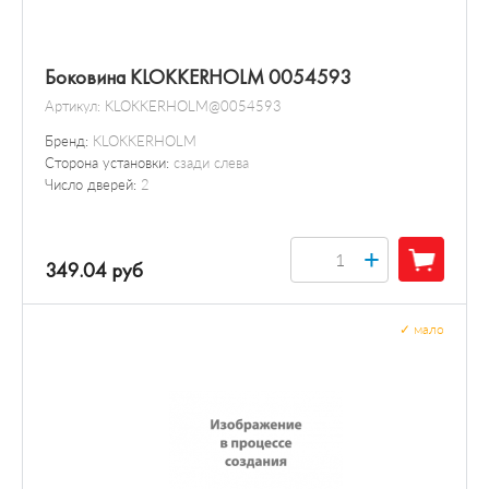
Боковина KLOKKERHOLM 0054593
Артикул:
KLOKKERHOLM@0054593
Бренд:
KLOKKERHOLM
Сторона установки:
сзади слева
Число дверей:
2
+
349.04 руб
✓
мало