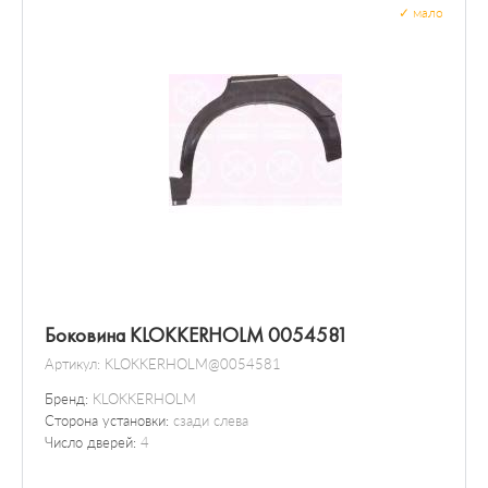
✓
мало
Боковина KLOKKERHOLM 0054581
Артикул:
KLOKKERHOLM@0054581
Бренд:
KLOKKERHOLM
Сторона установки:
сзади слева
Число дверей:
4