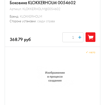
Боковина KLOKKERHOLM 0054602
Артикул:
KLOKKERHOLM@0054602
Бренд:
KLOKKERHOLM
Сторона установки:
сзади справа
+
368.79 руб
✓
мало