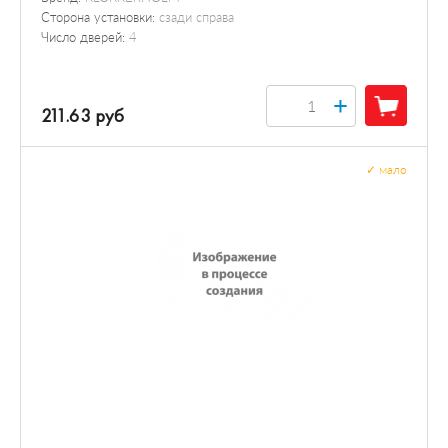
Сторона установки:
сзади справа
Число дверей:
4
+
211.63 руб
✓
мало