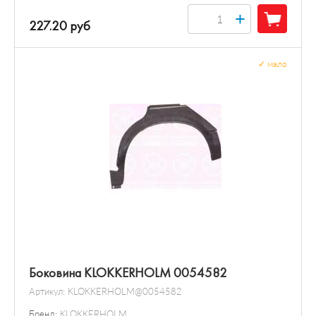
+
227.20 руб
✓
мало
Боковина KLOKKERHOLM 0054582
Артикул:
KLOKKERHOLM@0054582
Бренд:
KLOKKERHOLM