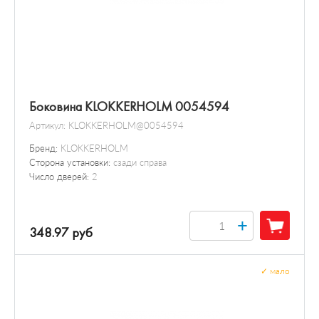
Боковина KLOKKERHOLM 0054594
Артикул:
KLOKKERHOLM@0054594
Бренд:
KLOKKERHOLM
Сторона установки:
сзади справа
Число дверей:
2
+
348.97 руб
✓
мало