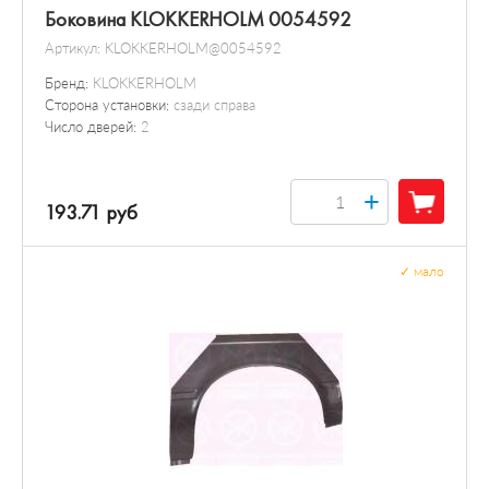
Боковина KLOKKERHOLM 0054592
Артикул:
KLOKKERHOLM@0054592
Бренд:
KLOKKERHOLM
Сторона установки:
сзади справа
Число дверей:
2
+
193.71 руб
✓
мало