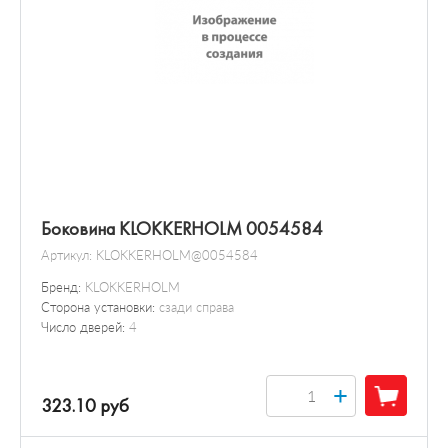
Боковина KLOKKERHOLM 0054584
Артикул:
KLOKKERHOLM@0054584
Бренд:
KLOKKERHOLM
Сторона установки:
сзади справа
Число дверей:
4
+
323.10 руб