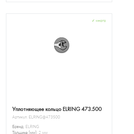
Интервал регулировки
Дополнительные работы
✓
много
Уплотняющее кольцо ELRING 473.500
Артикул:
ELRING@473500
Бренд:
ELRING
Толщина [мм]:
2 мм