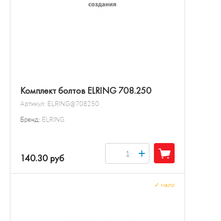
Комплект болтов ELRING 708.250
Артикул:
ELRING@708250
Бренд:
ELRING
+
140.30 руб
✓
мало