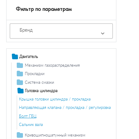
Фильтр по параметрам
Бренд
Двигатель
Механизм газораспределения
Ремень ГРМ / натяжение
Прокладки
Комплект ремней ГРМ
Распредвал
Прокладка крышки клапана
Система смазки
Клапан / регулировка
Масляный поддон / комплектующие
Прокладка стерженя
Головка цилиндра
Клапаны / комплектующие
Прокладка
Прокладка масляного поддона
Крышка головки цилиндра / прокладка
Винт сливного отверстия
Прокладка/комплект прокладок вала
Направляющая клапана / прокладка / регулировка
Болт ГБЦ
Сальник вала
Кривошипношатунный механизм