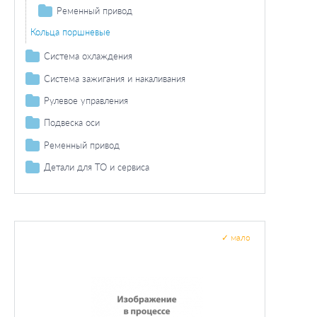
Поршень
Ременный привод
Комплект поршневых колец
Поликлиновой ремень / комплект
Сальник / комплект сальников вала
Кольца поршневые
Поликлиновый ремень
Система охлаждения
Водяной насос / прокладка
Система зажигания и накаливания
Водяной насос (помпа)
Термостат / прокладка
Свеча зажигания
Рулевое управления
Термостат
Радиаторы
Шарниры
Подвеска оси
Радиатор охлаждения двигателя
Рулевые тяги / составляющие
Подвеска поперечного рычага
Ременный привод
Рулевой наконечник
Сайлентблоки
Поликлиновой ремень / комплект
Детали для ТО и сервиса
Поликлиновый ремень
Интервал регулировки
Дополнительные работы
✓
мало