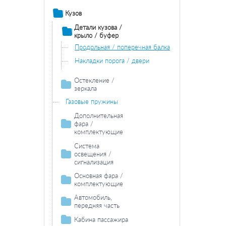
Кузов
Детали кузова /
крыло / буфер
Продольная / поперечная балка
Накладки порога / двери
Остекление /
зеркала
Зеркала
Газовые пружины
Дополнительная
фара /
комплектующие
Противотуманная
Система
фара /
освещения /
комплектующие
сигнализация
Противотуманная фара
Задний фонарь /
Фара дальнего
Основная фара /
лампа накаливания
комплектующие
света /
комплектующие
комплектующие
Задние фонари /
Лампа накаливания основной
Автомобиль,
комплектующие
Лампа накаливания фара
фары
передняя часть
дальнего света
Лампа накаливания задних
Фонарь сигнала
Основная фара /
Кабина пассажира
фонарей
торможения /
комплектующие