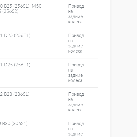
0 B25 (256S1); M50
Привод
 (256S2)
на
задние
колеса
1 D25 (256T1)
Привод
на
задние
колеса
1 D25 (256T1)
Привод
на
задние
колеса
2 B28 (286S1)
Привод
на
задние
колеса
 B30 (306S1)
Привод
на
задние