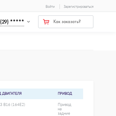
Войти
Зарегистрироваться
 (29) *****
Как заказать?
Д ДВИГАТЕЛЯ
ПРИВОД
3 B16 (164E2)
Привод
на
задние