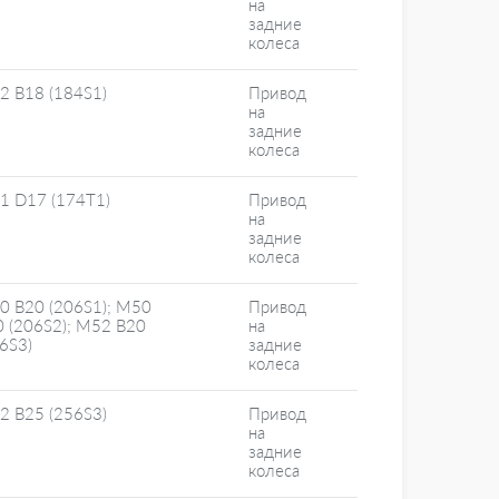
на
задние
колеса
2 B18 (184S1)
Привод
на
задние
колеса
1 D17 (174T1)
Привод
на
задние
колеса
0 B20 (206S1); M50
Привод
0 (206S2); M52 B20
на
6S3)
задние
колеса
2 B25 (256S3)
Привод
на
задние
колеса