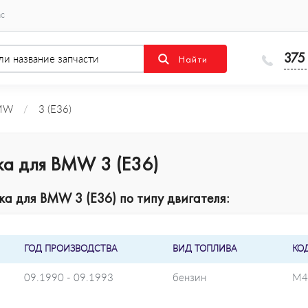
ас
375
MW
/
3 (E36)
ка для BMW 3 (E36)
а для BMW 3 (E36) по типу двигателя:
ГОД ПРОИЗВОДСТВА
ВИД ТОПЛИВА
КО
09.1990 - 09.1993
бензин
M4