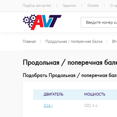
Подбор запчастей
Гарантия
Оплата
О н
Главная
/
Продольная / поперечная балка
/
B
Продольная / поперечная бал
Подобрать Продольная / поперечная балк
ДВИГАТЕЛЬ
МОЩНОСТЬ
316 i
102 л.с.