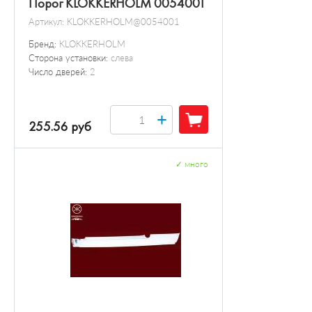
Порог KLOKKERHOLM 0054001
Артикул:
KLOKKERHOLM@0054001
Бренд:
KLOKKERHOLM
Сторона установки:
слева
Число дверей:
2
+
255.56 руб
✓
много