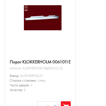
Порог KLOKKERHOLM 0061011E
Артикул:
KLOKKERHOLM@0061011E
Бренд:
KLOKKERHOLM
Сторона установки:
слева
Число дверей:
4
Качество:
E
+