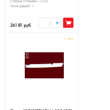
Сторона установки:
справа
Число дверей:
4
+
261.81 руб
✓
мало