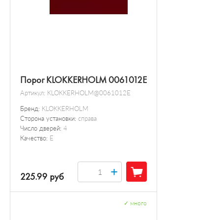
Порог KLOKKERHOLM 0061012E
Артикул:
KLOKKERHOLM@0061012E
Бренд:
KLOKKERHOLM
Сторона установки:
справа
Число дверей:
4
Качество:
E
+
225.99 руб
✓
много