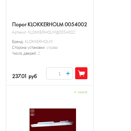
Порог KLOKKERHOLM 0054002
Артикул:
KLOKKERHOLM@0054002
Бренд:
KLOKKERHOLM
Сторона установки:
справа
Число дверей:
2
+
237.01 руб
✓
много