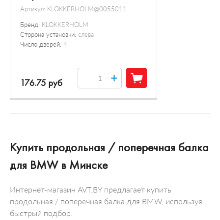
Артикул:
KLOKKERHOLM@0055011
Бренд:
KLOKKERHOLM
Сторона установки:
слева
Число дверей:
4
+
176.75 руб
Купить продольная / поперечная балка
для BMW в Минске
Интернет-магазин AVT.BY предлагает купить
продольная / поперечная балка для BMW, используя
быстрый подбор.