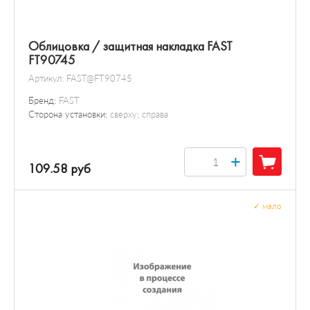
Облицовка / защитная накладка FAST
FT90745
Артикул:
FAST@FT90745
Бренд:
FAST
Сторона установки:
сверху; справа
+
109.58 руб
✓
мало