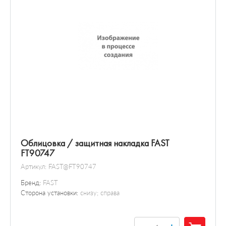
Облицовка / защитная накладка FAST
FT90747
Артикул:
FAST@FT90747
Бренд:
FAST
Сторона установки:
снизу; справа