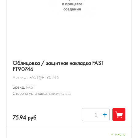
Облицовка / защитная накладка FAST
FT90746
Артикул:
FAST@FT90746
Бренд:
FAST
Сторона установки:
снизу; слева
+
75.94 руб
✓
много