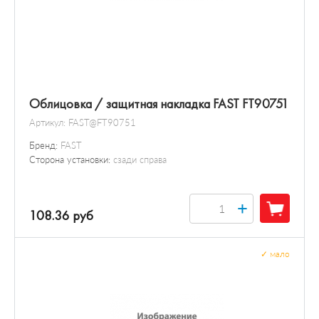
Облицовка / защитная накладка FAST FT90751
Артикул:
FAST@FT90751
Бренд:
FAST
Сторона установки:
сзади справа
+
108.36 руб
✓
мало