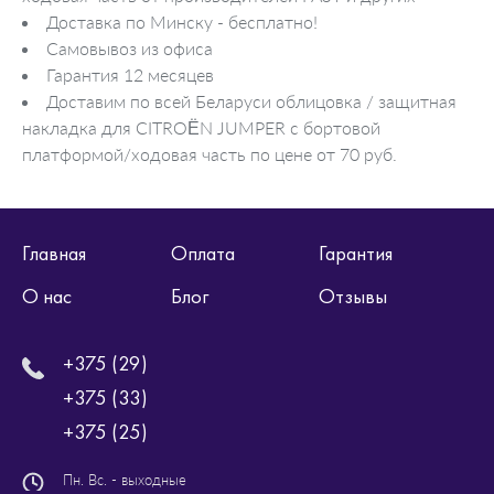
Доставка по Минску - бесплатно!
Самовывоз из офиса
Гарантия 12 месяцев
Доставим по всей Беларуси облицовка / защитная
накладка для CITROËN JUMPER c бортовой
платформой/ходовая часть по цене от 70 руб.
Главная
Оплата
Гарантия
О нас
Блог
Отзывы
+375 (29)
+375 (33)
+375 (25)
Пн. Вс. - выходные