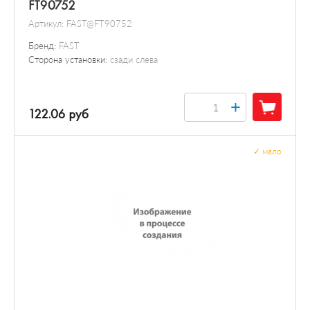
FT90752
Артикул:
FAST@FT90752
Бренд:
FAST
Сторона установки:
сзади слева
+
122.06 руб
✓
мало