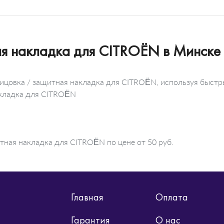
ая накладка для CITROËN в Минске
лицовка / защитная накладка для CITROËN, используя быстр
акладка для CITROËN
тная накладка для CITROËN по цене от 50 руб.
Главная
Оплата
Гарантия
О нас