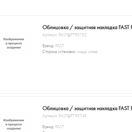
Облицовка / защитная накладка FAST
Артикул:
FAST@FT90752
Бренд:
FAST
Сторона установки:
сзади слева
Облицовка / защитная накладка FAST
Артикул:
FAST@FT90745
Бренд:
FAST