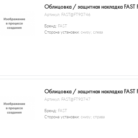
Облицовка / защитная накладка FAST
Артикул:
FAST@FT90746
Бренд:
FAST
Сторона установки:
снизу; слева
Облицовка / защитная накладка FAST
Артикул:
FAST@FT90747
Бренд:
FAST
Сторона установки:
снизу; справа