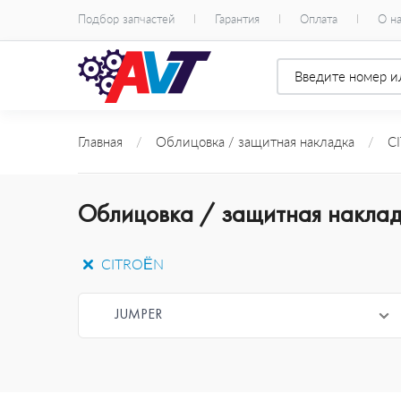
Подбор запчастей
Гарантия
Оплата
О н
Главная
/
Облицовка / защитная накладка
/
C
Облицовка / защитная накла
CITROËN
JUMPER