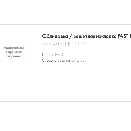
Облицовка / защитная накладка FAST
Артикул:
FAST@FT90792
Бренд:
FAST
Сторона установки:
слева