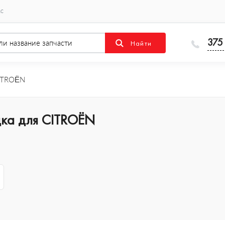
ас
375
ITROËN
дка для CITROËN