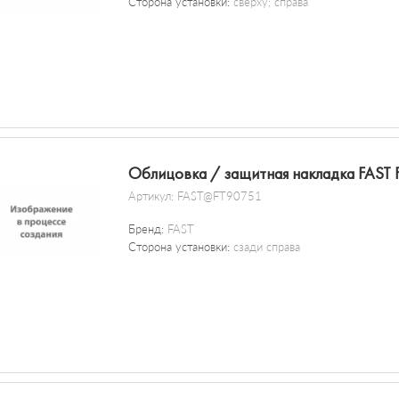
Сторона установки:
сверху; справа
Облицовка / защитная накладка FAST
Артикул:
FAST@FT90751
Бренд:
FAST
Сторона установки:
сзади справа