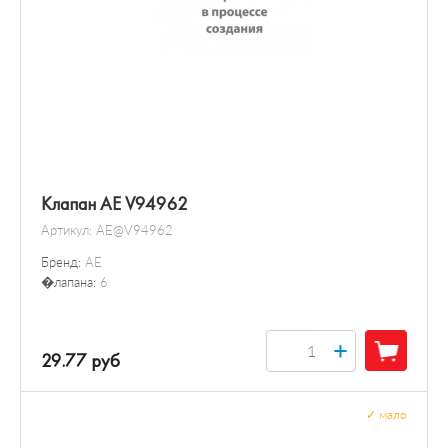
Клапан AE V94962
Артикул:
AE@V94962
Бренд:
AE
�лапана:
6
+
29.77 руб
✓
мало