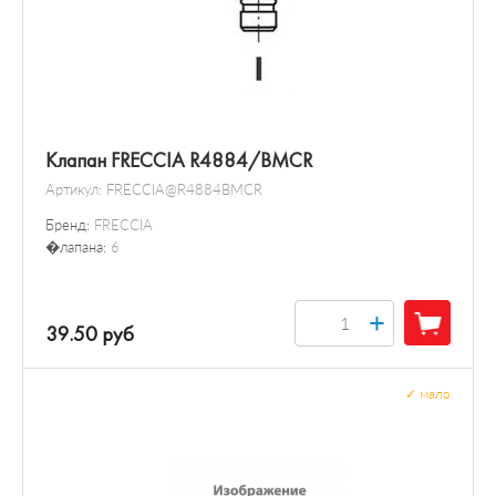
Клапан FRECCIA R4884/BMCR
Артикул:
FRECCIA@R4884BMCR
Бренд:
FRECCIA
�лапана:
6
+
39.50 руб
✓
мало