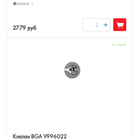
�лапана:
5
+
27.79 руб
✓
много
Клапан BGA V996022