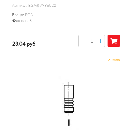
Артикул:
BGA@V996022
Бренд:
BGA
�лапана:
5
+
23.04 руб
✓
мало