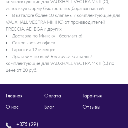
комплектующие для VAUXHALL VECTRA Mk II (C),
используя форму быстрого подбора запчастей.
В каталоге более 10 клапаны / комплектующие для
VAUXHALL VECTRA Mk II (C) от производителей
FRECCIA, AE, BGA и других
Доставка по Минску - бесплатно!
Самовывоз из офиса
Гарантия 12 месяцев
Доставим по всей Беларуси клапаны /
комплектующие для VAUXHALL VECTRA Mk II (C) по
цене от 20 руб.
Главная
Оплата
Гарантия
О нас
Блог
Отзывы
+375 (29)