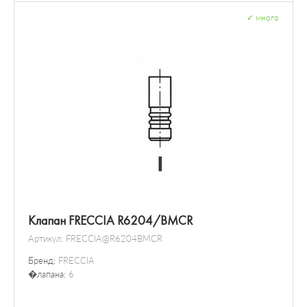
✓
много
Клапан FRECCIA R6204/BMCR
Артикул:
FRECCIA@R6204BMCR
Бренд:
FRECCIA
�лапана:
6