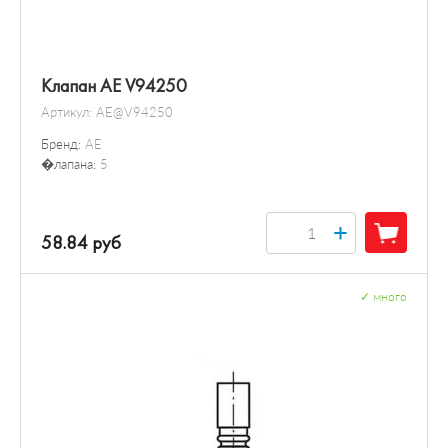
Клапан AE V94250
Артикул:
AE@V94250
Бренд:
AE
�лапана:
5
+
58.84 руб
✓
много