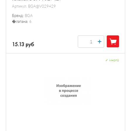
Артикул:
BGA@V029429
Бренд:
BGA
�лапана:
6
+
15.13 руб
✓
много