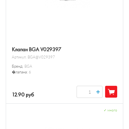
Клапан BGA V029397
Артикул:
BGA@V029397
Бренд:
BGA
�лапана:
6
+
12.90 руб
✓
много