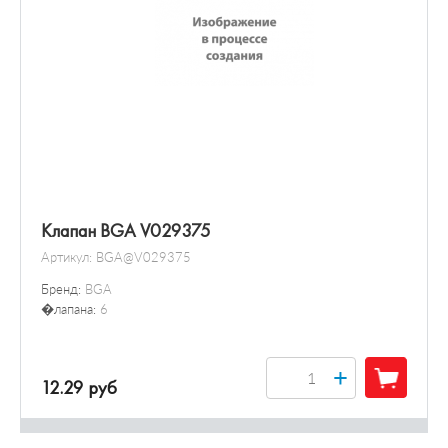
Клапан BGA V029375
Артикул:
BGA@V029375
Бренд:
BGA
�лапана:
6
+
12.29 руб