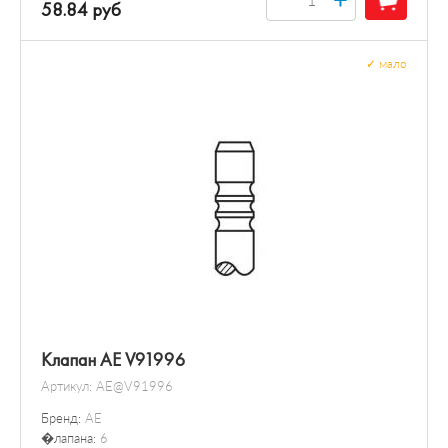
58.84 руб
✓
мало
Клапан AE V91996
Артикул:
AE@V91996
Бренд:
AE
�лапана:
6