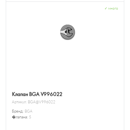
✓
много
Клапан BGA V996022
Артикул:
BGA@V996022
Бренд:
BGA
�лапана:
5