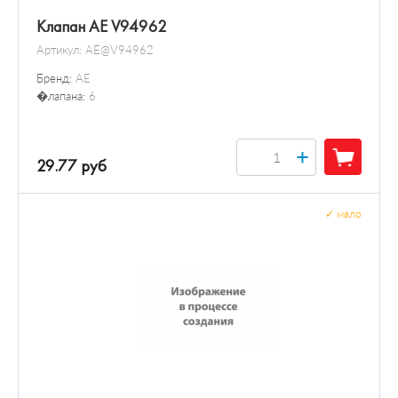
Клапан AE V94962
Артикул:
AE@V94962
Бренд:
AE
�лапана:
6
+
29.77 руб
✓
мало