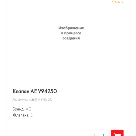
✓
мало
Клапан AE V94250
Артикул:
AE@V94250
Бренд:
AE
�лапана:
5
+