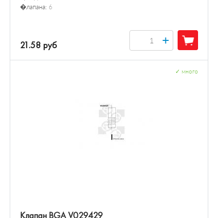
�лапана:
6
+
21.58 руб
✓
много
Клапан BGA V029429