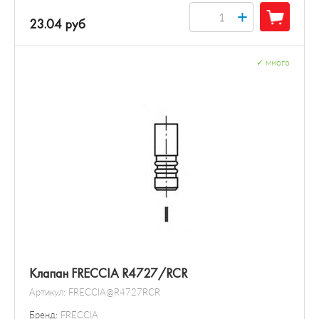
+
23.04 руб
✓
много
Клапан FRECCIA R4727/RCR
Артикул:
FRECCIA@R4727RCR
Бренд:
FRECCIA