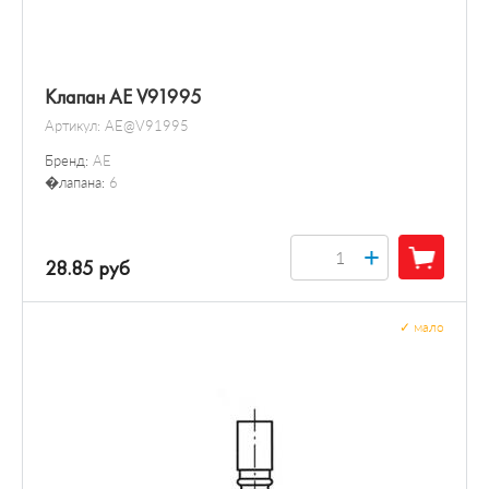
Клапан AE V91995
Артикул:
AE@V91995
Бренд:
AE
�лапана:
6
+
28.85 руб
✓
мало