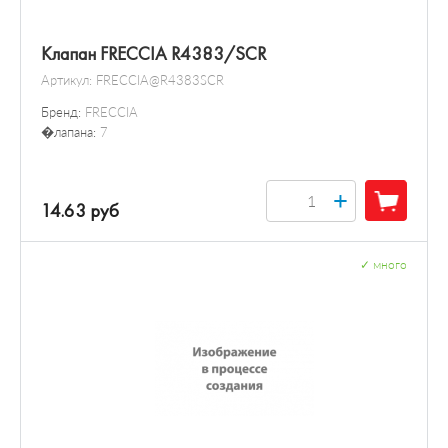
Клапан FRECCIA R4383/SCR
Артикул:
FRECCIA@R4383SCR
Бренд:
FRECCIA
�лапана:
7
+
14.63 руб
✓
много