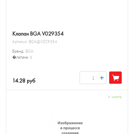
Клапан BGA V029354
Артикул:
BGA@V029354
Бренд:
BGA
�лапана:
6
+
14.28 руб
✓
много