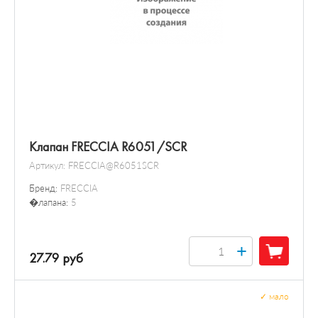
Клапан FRECCIA R6051/SCR
Артикул:
FRECCIA@R6051SCR
Бренд:
FRECCIA
�лапана:
5
+
27.79 руб
✓
мало