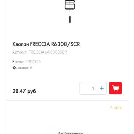
Клапан FRECCIA R6308/SCR
Артикул:
FRECCIA@R6308SCR
Бренд:
FRECCIA
�лапана:
6
+
28.47 руб
✓
мало