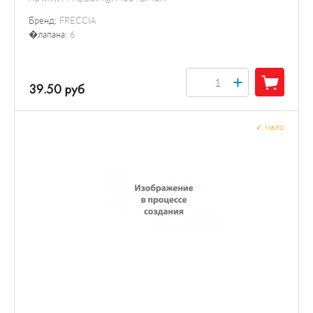
Бренд:
FRECCIA
�лапана:
6
+
39.50 руб
✓
мало