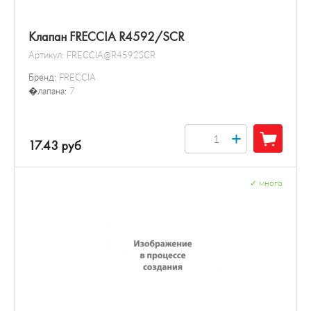
Клапан FRECCIA R4592/SCR
Артикул:
FRECCIA@R4592SCR
Бренд:
FRECCIA
�лапана:
7
+
17.43 руб
✓
много