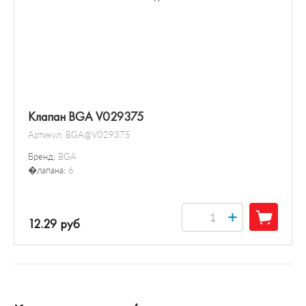
Клапан BGA V029375
Артикул:
BGA@V029375
Бренд:
BGA
�лапана:
6
+
12.29 руб