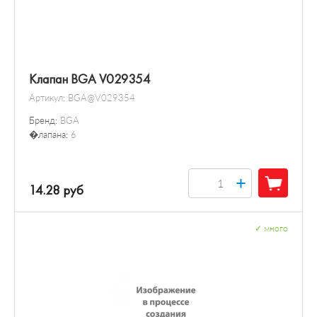
Клапан BGA V029354
Артикул:
BGA@V029354
Бренд:
BGA
�лапана:
6
+
14.28 руб
✓
много