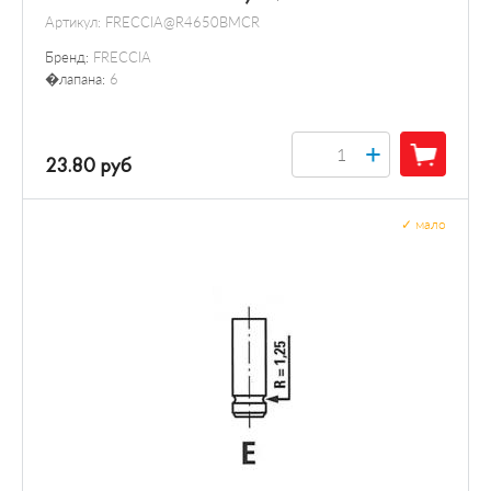
Артикул:
FRECCIA@R4650BMCR
Бренд:
FRECCIA
�лапана:
6
+
23.80 руб
✓
мало