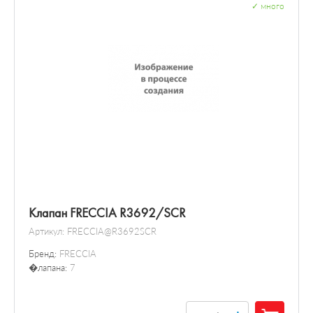
✓
много
Клапан FRECCIA R3692/SCR
Артикул:
FRECCIA@R3692SCR
Бренд:
FRECCIA
�лапана:
7