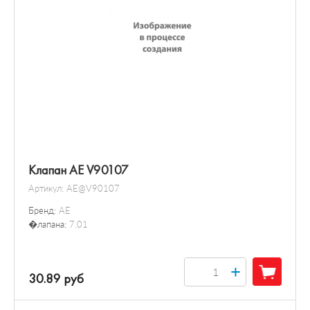
Клапан AE V90107
Артикул:
AE@V90107
Бренд:
AE
�лапана:
7.01
+
30.89 руб