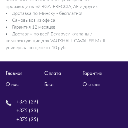
производителей BGA, FRECCIA, AE и других
Доставка по Минску - бесплатно!
Самовывоз из офиса
Гарантия 12 месяцев
Доставим по всей Беларуси клапаны /
комплектующие для VAUXHALL CAVALIER Mk II
универсал по цене от 10 руб.
Главная
Оплата
Гарантия
О нас
Блог
Отзывы
+375 (29)
+375 (33)
+375 (25)