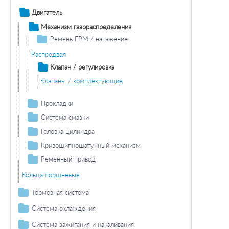
Двигатель
Механизм газораспределения
Ремень ГРМ / натяжение
Комплект ремней ГРМ
Распредвал
Клапан / регулировка
Клапаны / комплектующие
Прокладки
Прокладка крышки клапана
Система смазки
Масляный поддон / комплектующие
Прокладка стерженя
Головка цилиндра
Прокладка
Прокладка масляного поддона
Крышка головки цилиндра / прокладка
Кривошипношатунный механизм
Винт сливного отверстия
Поршень
Прокладка/комплект прокладок вала
Направляющая клапана / прокладка / регулировка
Ременный привод
Комплект поршневых колец
Поликлиновой ремень / комплект
Болт ГБЦ
Сальник / комплект сальников вала
Кольца поршневые
Поликлиновый ремень
Сальник вала
Тормозная система
Дисковой тормозной механизм
Система охлаждения
Тормозные колодки
Барабанный тормозной механизм
Водяной насос / прокладка
Система зажигания и накаливания