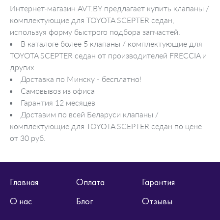
Интернет-магазин AVT.BY предлагает купить клапаны /
комплектующие для TOYOTA SCEPTER седан,
используя форму быстрого подбора запчастей.
В каталоге более 5 клапаны / комплектующие для
TOYOTA SCEPTER седан от производителей FRECCIA и
других
Доставка по Минску - бесплатно!
Самовывоз из офиса
Гарантия 12 месяцев
Доставим по всей Беларуси клапаны /
комплектующие для TOYOTA SCEPTER седан по цене
от 30 руб.
Главная
Оплата
Гарантия
О нас
Блог
Отзывы