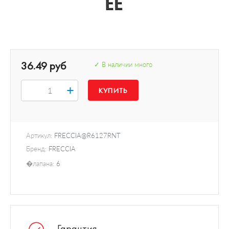
36.49 руб
✓ В наличии много
+
Артикул:
FRECCIA@R6127RNT
Бренд:
FRECCIA
�лапана:
6
Гарантия