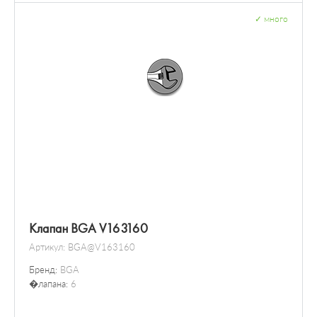
✓
много
Клапан BGA V163160
Артикул:
BGA@V163160
Бренд:
BGA
�лапана:
6