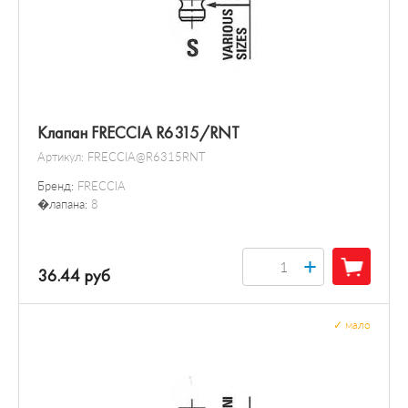
Клапан FRECCIA R6315/RNT
Артикул:
FRECCIA@R6315RNT
Бренд:
FRECCIA
�лапана:
8
+
36.44 руб
✓
мало