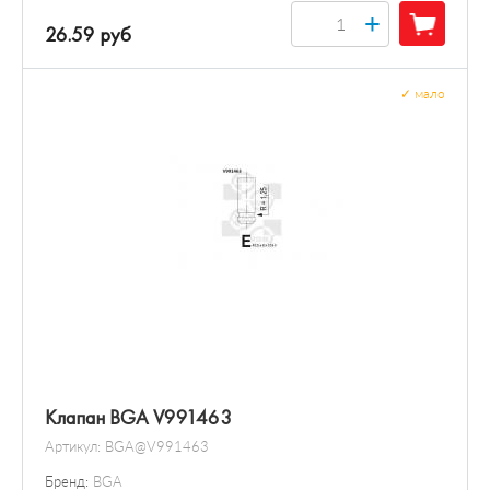
+
26.59 руб
✓
мало
Клапан BGA V991463
Артикул:
BGA@V991463
Бренд:
BGA