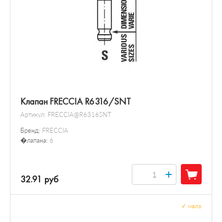
Клапан FRECCIA R6316/SNT
Артикул:
FRECCIA@R6316SNT
Бренд:
FRECCIA
�лапана:
6
+
32.91 руб
✓
мало