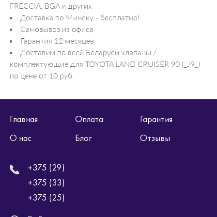
FRECCIA, BGA и других
Доставка по Минску - бесплатно!
Самовывоз из офиса
Гарантия 12 месяцев
Доставим по всей Беларуси клапаны /
комплектующие для TOYOTA LAND CRUISER 90 (_J9_)
по цене от 10 руб.
Главная
Оплата
Гарантия
О нас
Блог
Отзывы
+375 (29)
+375 (33)
+375 (25)