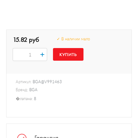
15.82 руб
✓ В наличии мало
+
Артикул:
BGA@V991463
Бренд:
BGA
�лапана:
8
Гарантия