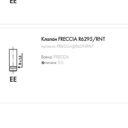
Клапан FRECCIA R6295/RNT
Артикул:
FRECCIA@R6295RNT
Бренд:
FRECCIA
�лапана:
5.5