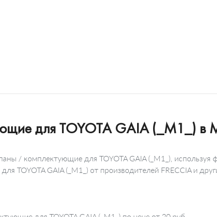
ующие для TOYOTA GAIA (_M1_) в 
апаны / комплектующие для TOYOTA GAIA (_M1_), используя 
 для TOYOTA GAIA (_M1_) от производителей FRECCIA и друг
ктующие для TOYOTA GAIA (_M1_) по цене от 20 руб.