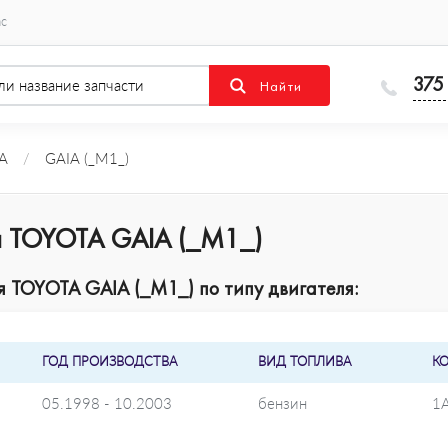
ас
375
A
/
GAIA (_M1_)
я TOYOTA GAIA (_M1_)
 TOYOTA GAIA (_M1_) по типу двигателя:
ГОД ПРОИЗВОДСТВА
ВИД ТОПЛИВА
К
05.1998 - 10.2003
бензин
1