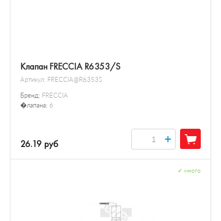
Клапан FRECCIA R6353/S
Артикул:
FRECCIA@R6353S
Бренд:
FRECCIA
�лапана:
6
+
26.19 руб
✓
много