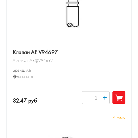
Клапан AE V94697
Артикул:
AE@V94697
Бренд:
AE
�лапана:
6
+
32.47 руб
✓
мало