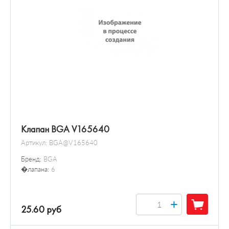
Клапан BGA V165640
Артикул:
BGA@V165640
Бренд:
BGA
�лапана:
6
+
25.60 руб