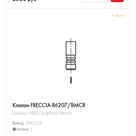
✓
мало
Клапан FRECCIA R6207/BMCR
Артикул:
FRECCIA@R6207BMCR
Бренд:
FRECCIA
�лапана:
6