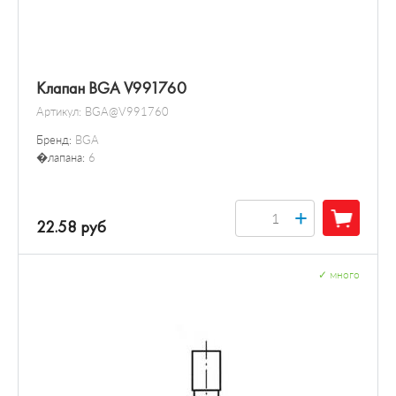
Клапан BGA V991760
Артикул:
BGA@V991760
Бренд:
BGA
�лапана:
6
+
22.58 руб
✓
много