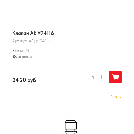
Клапан AE V94116
Артикул:
AE@V94116
Бренд:
AE
�лапана:
6
+
34.20 руб
✓
мало