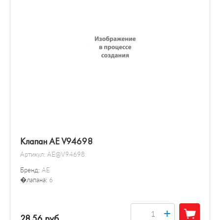
Клапан AE V94698
Артикул:
AE@V94698
Бренд:
AE
�лапана:
6
+
28.56 руб