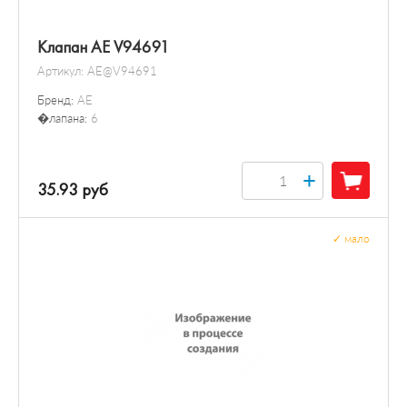
Клапан AE V94691
Артикул:
AE@V94691
Бренд:
AE
�лапана:
6
+
35.93 руб
✓
мало