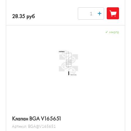
+
28.35 руб
✓
много
Клапан BGA V165651
Артикул:
BGA@V165651