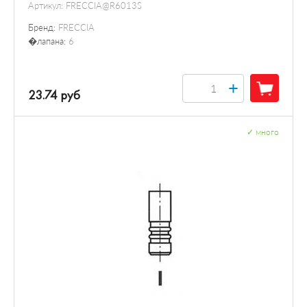
Артикул:
FRECCIA@R6013S
Бренд:
FRECCIA
�лапана:
6
+
23.74 руб
✓
много