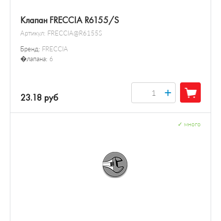
Клапан FRECCIA R6155/S
Артикул:
FRECCIA@R6155S
Бренд:
FRECCIA
�лапана:
6
+
23.18 руб
✓
много