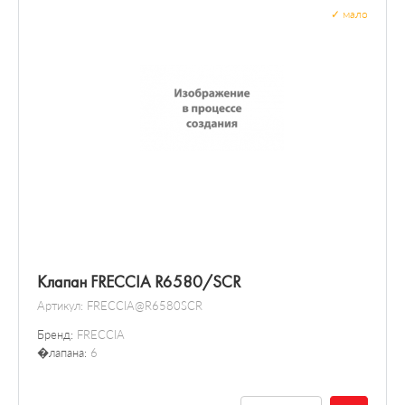
✓
мало
Клапан FRECCIA R6580/SCR
Артикул:
FRECCIA@R6580SCR
Бренд:
FRECCIA
�лапана:
6