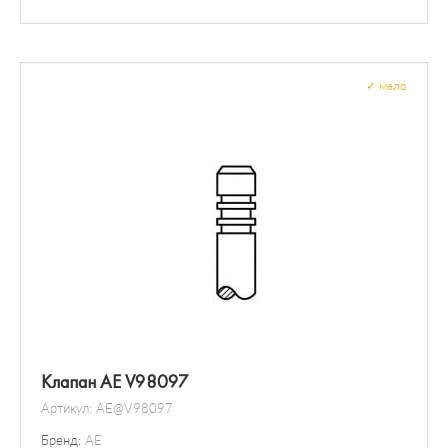
Другие клапаны
✓
мало
Клапан AE V98097
Артикул:
AE@V98097
Бренд:
AE