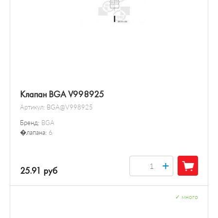
Клапан BGA V998925
Артикул:
BGA@V998925
Бренд:
BGA
�лапана:
6
+
25.91 руб
✓
много