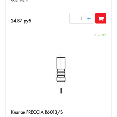
�лапана:
6
+
24.87 руб
✓
много
Клапан FRECCIA R6013/S