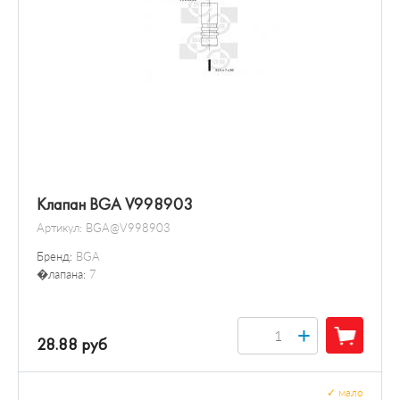
Клапан BGA V998903
Артикул:
BGA@V998903
Бренд:
BGA
�лапана:
7
+
28.88 руб
✓
мало