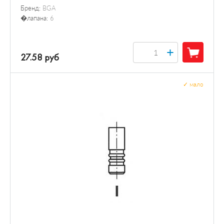
Бренд:
BGA
�лапана:
6
+
27.58 руб
✓
мало