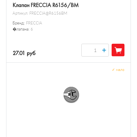
Клапан FRECCIA R6156/BM
Артикул:
FRECCIA@R6156BM
Бренд:
FRECCIA
�лапана:
6
+
27.01 руб
✓
мало