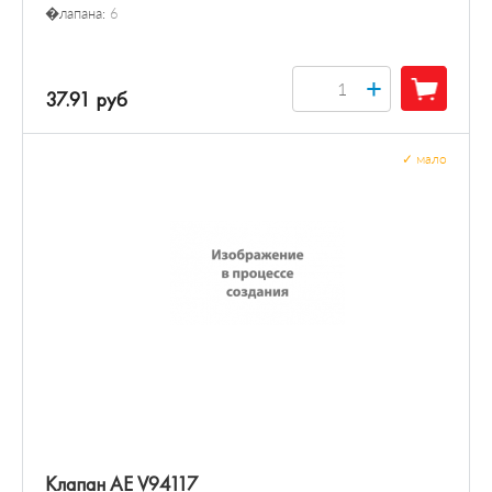
�лапана:
6
+
37.91 руб
✓
мало
Клапан AE V94117