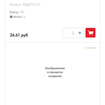
Артикул:
AE@V94117
Бренд:
AE
�лапана:
6
+
36.61 руб
✓
много