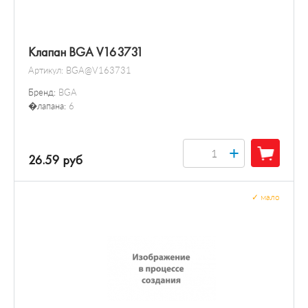
Клапан BGA V163731
Артикул:
BGA@V163731
Бренд:
BGA
�лапана:
6
+
26.59 руб
✓
мало