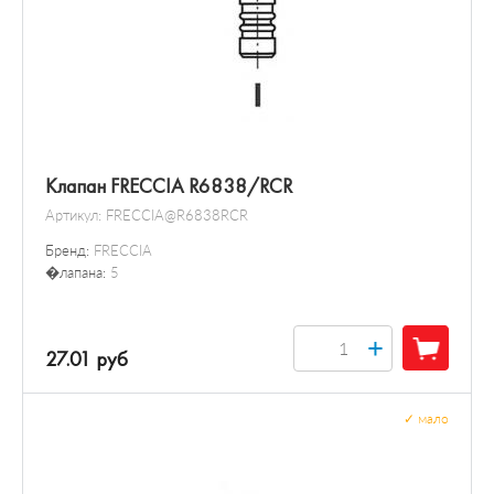
Клапан FRECCIA R6838/RCR
Артикул:
FRECCIA@R6838RCR
Бренд:
FRECCIA
�лапана:
5
+
27.01 руб
✓
мало