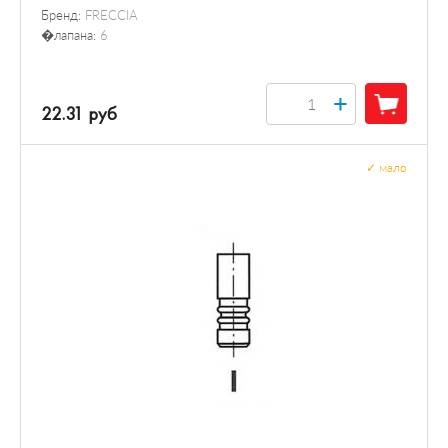
Бренд:
FRECCIA
�лапана:
6
+
22.31 руб
✓
мало