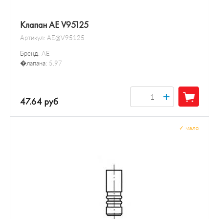
Клапан AE V95125
Артикул:
AE@V95125
Бренд:
AE
�лапана:
5.97
+
47.64 руб
✓
мало