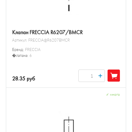
Клапан FRECCIA R6207/BMCR
Артикул:
FRECCIA@R6207BMCR
Бренд:
FRECCIA
�лапана:
6
+
28.35 руб
✓
много