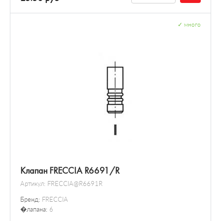
✓
много
Клапан FRECCIA R6691/R
Артикул:
FRECCIA@R6691R
Бренд:
FRECCIA
�лапана:
6