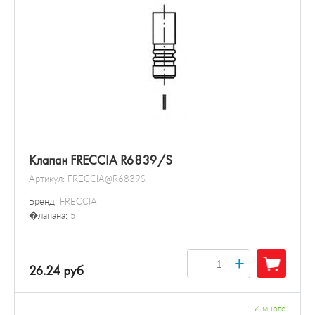
Клапан FRECCIA R6839/S
Артикул:
FRECCIA@R6839S
Бренд:
FRECCIA
�лапана:
5
+
26.24 руб
✓
много