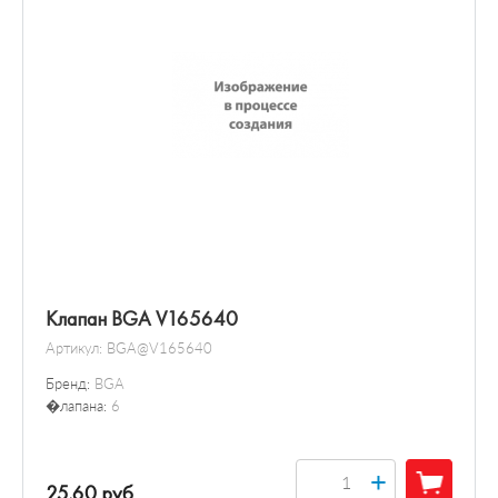
Клапан BGA V165640
Артикул:
BGA@V165640
Бренд:
BGA
�лапана:
6
+
25.60 руб