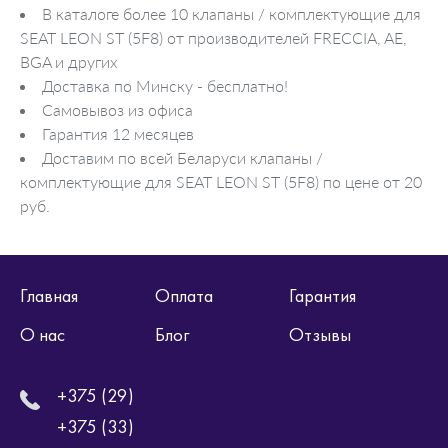
В каталоге более 10 клапаны / комплектующие для
SEAT LEON ST (5F8) от производителей FRECCIA, AE,
BGA и других
Доставка по Минску - бесплатно!
Самовывоз из офиса
Гарантия 12 месяцев
Доставим по всей Беларуси клапаны /
комплектующие для SEAT LEON ST (5F8) по цене от 20
руб.
Главная
Оплата
Гарантия
О нас
Блог
Отзывы
+375 (29)
+375 (33)