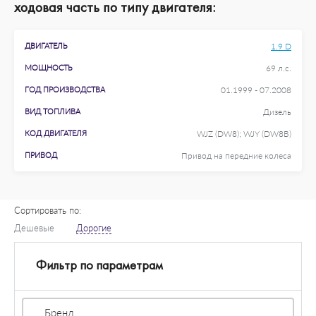
ходовая часть по типу двигателя:
ДВИГАТЕЛЬ
1.9 D
МОЩНОСТЬ
69 л.с.
ГОД ПРОИЗВОДСТВА
01.1999 - 07.2008
ВИД ТОПЛИВА
Дизель
КОД ДВИГАТЕЛЯ
WJZ (DW8); WJY (DW8B)
ПРИВОД
Привод на передние колеса
Сортировать по:
Дешевые
Дорогие
Фильтр по параметрам
Бренд