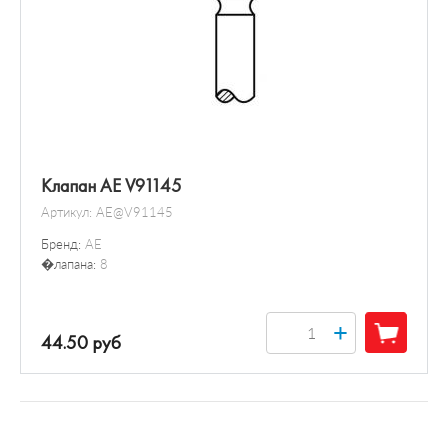
Клапан AE V91145
Артикул:
AE@V91145
Бренд:
AE
�лапана:
8
+
44.50 руб