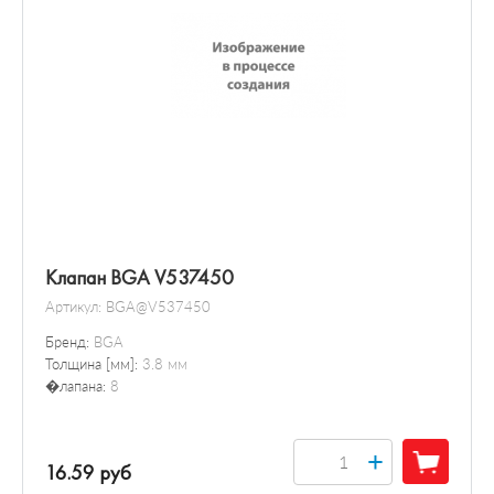
Клапан BGA V537450
Артикул:
BGA@V537450
Бренд:
BGA
Толщина [мм]:
3.8 мм
�лапана:
8
+
16.59 руб