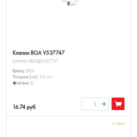
Клапан BGA V537747
Артикул:
BGA@V537747
Бренд:
BGA
Толщина [мм]:
3.3 мм
�лапана:
8
+
16.74 руб
✓
мало