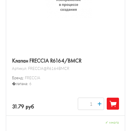
Клапан FRECCIA R6164/BMCR
Артикул:
FRECCIA@R6164BMCR
Бренд:
FRECCIA
�лапана:
6
+
31.79 руб
✓
много