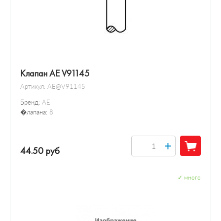
Клапан AE V91145
Артикул:
AE@V91145
Бренд:
AE
�лапана:
8
+
44.50 руб
✓
много