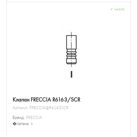
✓
много
Клапан FRECCIA R6163/SCR
Артикул:
FRECCIA@R6163SCR
Бренд:
FRECCIA
�лапана:
6