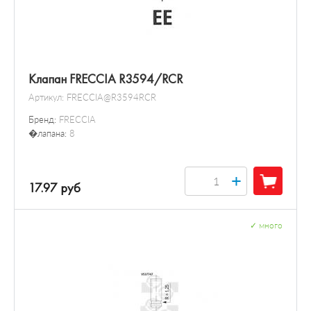
Клапан FRECCIA R3594/RCR
Артикул:
FRECCIA@R3594RCR
Бренд:
FRECCIA
�лапана:
8
+
17.97 руб
✓
много