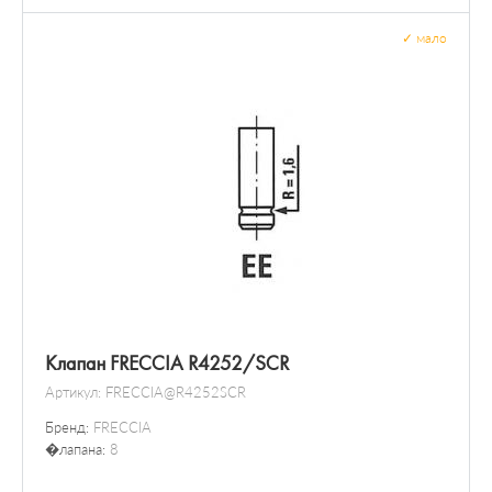
✓
мало
Клапан FRECCIA R4252/SCR
Артикул:
FRECCIA@R4252SCR
Бренд:
FRECCIA
�лапана:
8