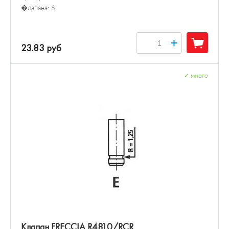
�лапана:
6
+
23.83 руб
✓
много
Клапан FRECCIA R4810/RCR