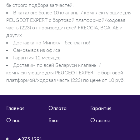
быстрого подбора запчастей.
В каталоге более 10 клапаны / комплектующие для
PEUGEOT EXPERT c бортовой платформой/ходовая
часть (223) от производителей FRECCIA, BGA, AE и
других
Доставка по Минску - бесплатно!
Самовывоз из офиса
Гарантия 12 месяцев
Доставим по всей Беларуси клапаны /
комплектующие для PEUGEOT EXPERT c бортовой
платформой/ходовая часть (223) по цене от 10 руб.
Главная
Оплата
Гарантия
О нас
Блог
Отзывы
+375 (29)