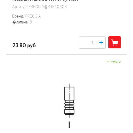
Артикул:
FRECCIA@R4810RCR
Бренд:
FRECCIA
�лапана:
8
+
23.80 руб
✓
много