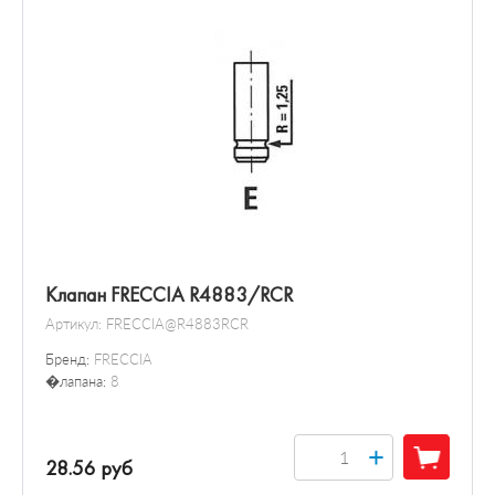
Клапан FRECCIA R4883/RCR
Артикул:
FRECCIA@R4883RCR
Бренд:
FRECCIA
�лапана:
8
+
28.56 руб