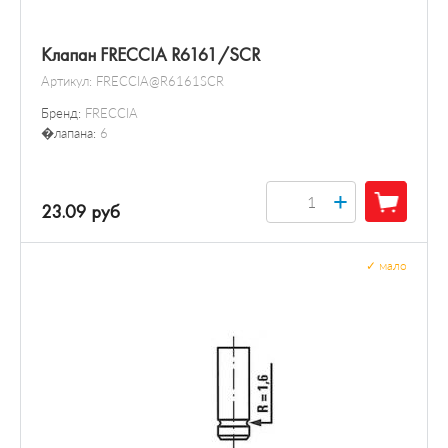
Клапан FRECCIA R6161/SCR
Артикул:
FRECCIA@R6161SCR
Бренд:
FRECCIA
�лапана:
6
+
23.09 руб
✓
мало