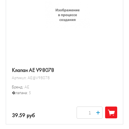
Клапан AE V98078
Артикул:
AE@V98078
Бренд:
AE
�лапана:
5
+
39.59 руб