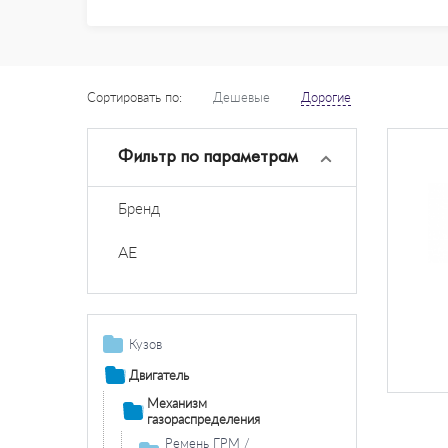
Сортировать по:
Дешевые
Дорогие
Фильтр по параметрам
Бренд
AE
Кузов
Дополнительная
Двигатель
фара /
Механизм
комплектующие
газораспределения
Противотуманная
Система
Ремень ГРМ /
фара /
освещения /