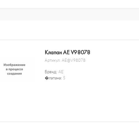
Клапан AE V98078
Артикул:
AE@V98078
Бренд:
AE
�лапана:
5