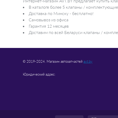
Интернет-магазин AVT.BY предлагает купить кл
В каталоге более 5 клапаны / комплектующие
Доставка по Минску - бесплатно!
Самовывоз из офиса
Гарантия 12 месяцев
Доставим по всей Беларуси клапаны / компле
© 2019-2024. Магазин автозапчастей
avt.by
Юридический адрес: