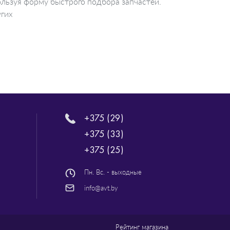
льзуя форму быстрого подбора запчастей.
угих
+375 (29)
+375 (33)
+375 (25)
Пн. Вс. - выходные
info@avt.by
Рейтинг магазина