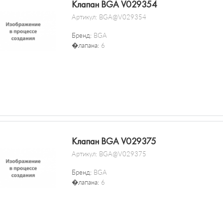
Клапан BGA V029354
Артикул:
BGA@V029354
Бренд:
BGA
�лапана:
6
Клапан BGA V029375
Артикул:
BGA@V029375
Бренд:
BGA
�лапана:
6