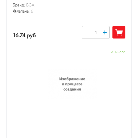
Бренд:
BGA
�лапана:
6
+
16.74 руб
✓
много