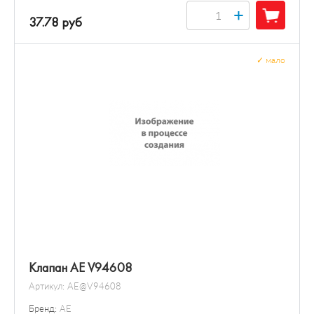
+
37.78 руб
✓
мало
Клапан AE V94608
Артикул:
AE@V94608
Бренд:
AE