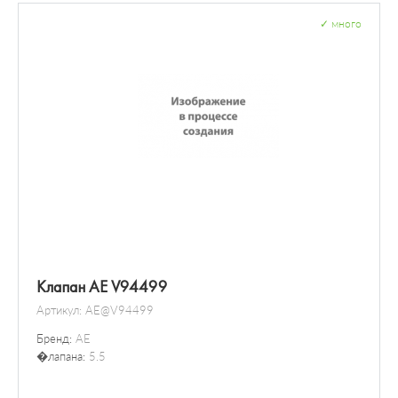
✓
много
Клапан AE V94499
Артикул:
AE@V94499
Бренд:
AE
�лапана:
5.5