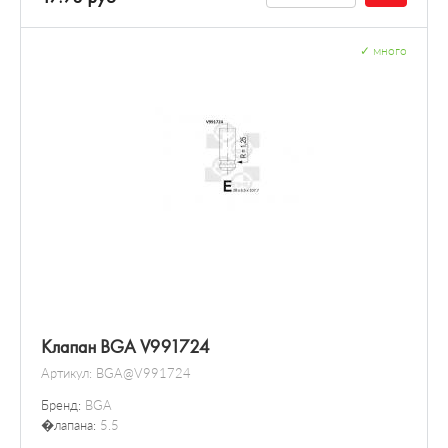
✓
много
Клапан BGA V991724
Артикул:
BGA@V991724
Бренд:
BGA
�лапана:
5.5