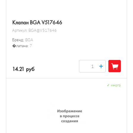
Клапан BGA V517646
Артикул:
BGA@V517646
Бренд:
BGA
�лапана:
7
+
14.21 руб
✓
много