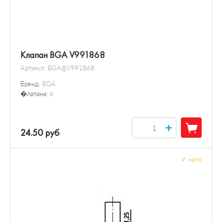
Клапан BGA V991868
Артикул:
BGA@V991868
Бренд:
BGA
�лапана:
6
+
24.50 руб
✓
мало