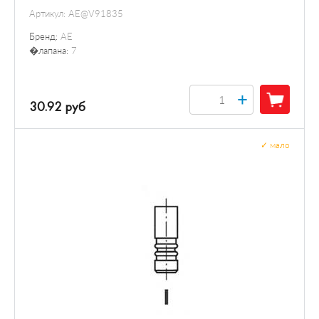
Артикул:
AE@V91835
Бренд:
AE
�лапана:
7
+
30.92 руб
✓
мало