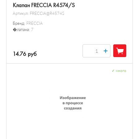
Клапан FRECCIA R4574/S
Артикул:
FRECCIA@R4574S
Бренд:
FRECCIA
�лапана:
7
+
14.76 руб
✓
много