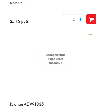
�лапана:
6
+
35.15 руб
✓
много
Клапан AE V91835