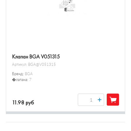
Клапан BGA V051315
Артикул:
BGA@V051315
Бренд:
BGA
�лапана:
7
+
11.98 руб