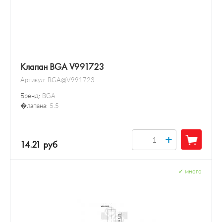
Клапан BGA V991723
Артикул:
BGA@V991723
Бренд:
BGA
�лапана:
5.5
+
14.21 руб
✓
много