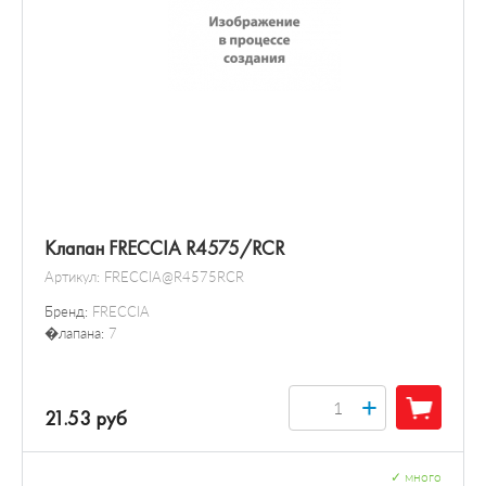
Клапан FRECCIA R4575/RCR
Артикул:
FRECCIA@R4575RCR
Бренд:
FRECCIA
�лапана:
7
+
21.53 руб
✓
много