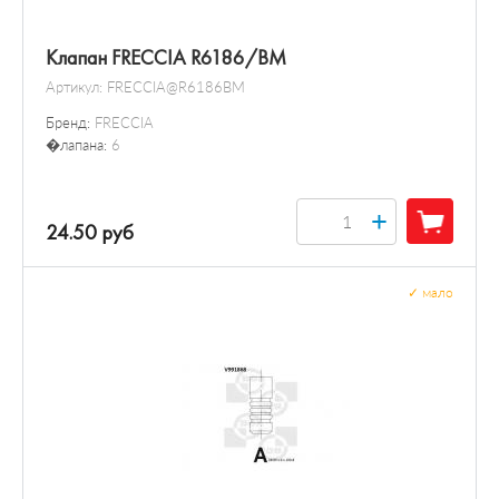
Клапан FRECCIA R6186/BM
Артикул:
FRECCIA@R6186BM
Бренд:
FRECCIA
�лапана:
6
+
24.50 руб
✓
мало