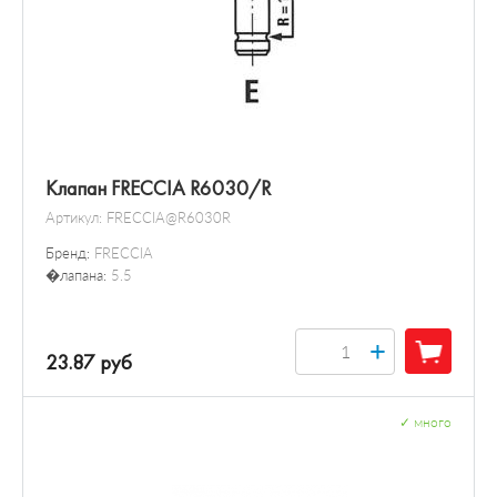
Клапан FRECCIA R6030/R
Артикул:
FRECCIA@R6030R
Бренд:
FRECCIA
�лапана:
5.5
+
23.87 руб
✓
много