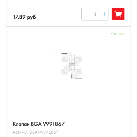
+
17.89 руб
✓
много
Клапан BGA V991867
Артикул:
BGA@V991867