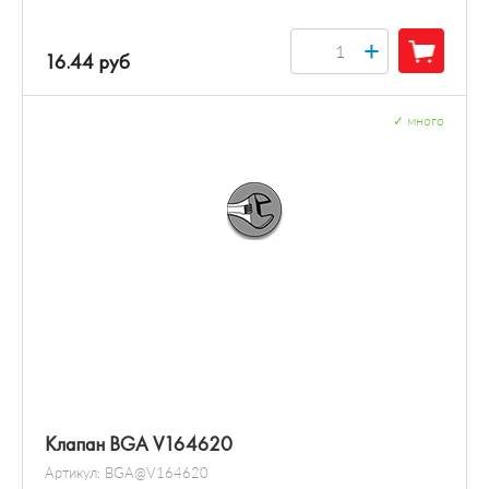
+
16.44 руб
✓
много
Клапан BGA V164620
Артикул:
BGA@V164620