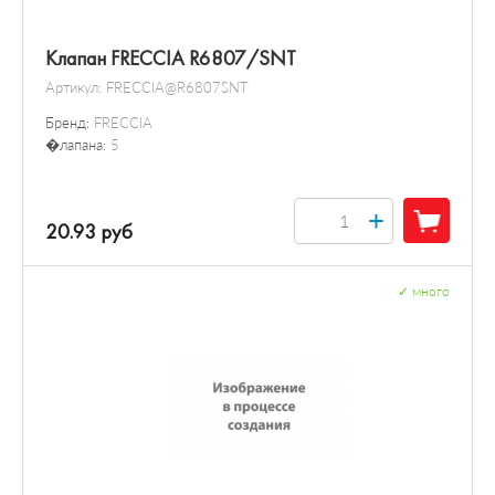
Клапан FRECCIA R6807/SNT
Артикул:
FRECCIA@R6807SNT
Бренд:
FRECCIA
�лапана:
5
+
20.93 руб
✓
много