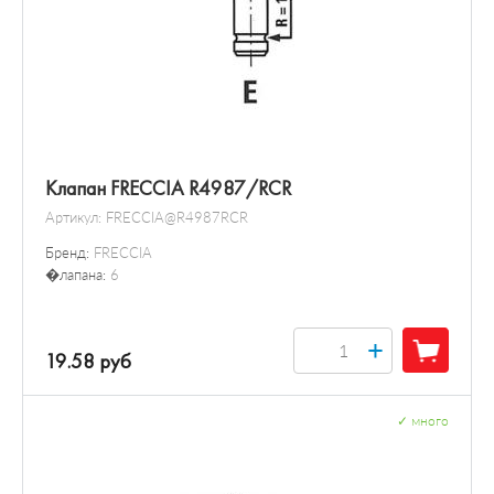
Клапан FRECCIA R4987/RCR
Артикул:
FRECCIA@R4987RCR
Бренд:
FRECCIA
�лапана:
6
+
19.58 руб
✓
много