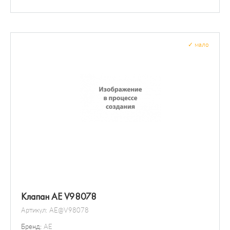
Датчики
Регулятор холостого хода / прогрева
Болты и гайки колеса
Датчик / зонд
✓
мало
Клапан AE V98078
Артикул:
AE@V98078
Бренд:
AE