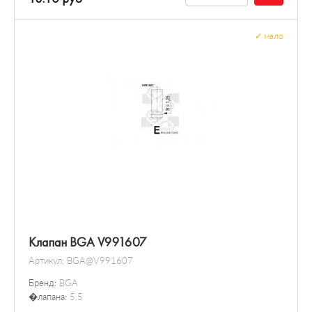
✓
мало
Клапан BGA V991607
Артикул:
BGA@V991607
Бренд:
BGA
�лапана:
5.5