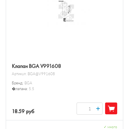
Клапан BGA V991608
Артикул:
BGA@V991608
Бренд:
BGA
�лапана:
5.5
+
18.59 руб
✓
много