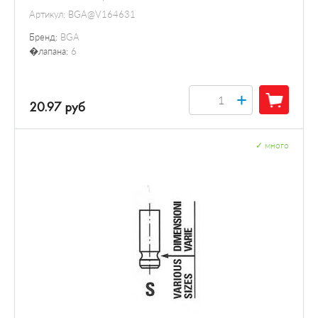
Артикул:
BGA@V164631
Бренд:
BGA
�лапана:
6
+
20.97 руб
✓
много