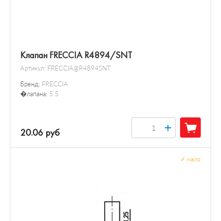
Клапан FRECCIA R4894/SNT
Артикул:
FRECCIA@R4894SNT
Бренд:
FRECCIA
�лапана:
5.5
+
20.06 руб
✓
мало