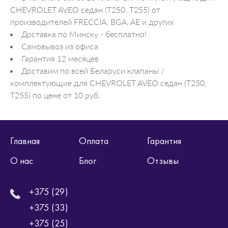
CHEVROLET AVEO седан (T250, T255) от
производителей FRECCIA, BGA, AE и других
Доставка по Минску - бесплатно!
Самовывоз из офиса
Гарантия 12 месяцев
Доставим по всей Беларуси клапаны /
комплектующие для CHEVROLET AVEO седан (T250,
T255) по цене от 10 руб.
Главная
Оплата
Гарантия
О нас
Блог
Отзывы
+375 (29)
+375 (33)
+375 (25)