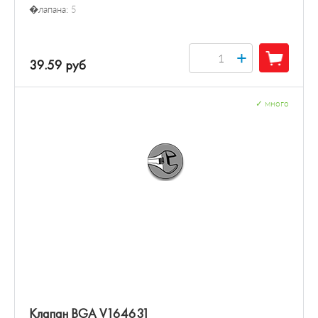
�лапана:
5
+
39.59 руб
✓
много
Клапан BGA V164631