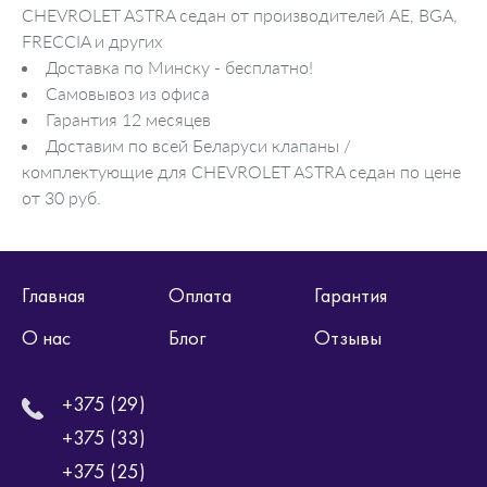
CHEVROLET ASTRA седан от производителей AE, BGA,
FRECCIA и других
Доставка по Минску - бесплатно!
Самовывоз из офиса
Гарантия 12 месяцев
Доставим по всей Беларуси клапаны /
комплектующие для CHEVROLET ASTRA седан по цене
от 30 руб.
Главная
Оплата
Гарантия
О нас
Блог
Отзывы
+375 (29)
+375 (33)
+375 (25)