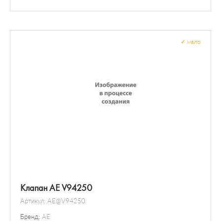
Нейтрализация ОГ
Рециркуляция ОГ
Приготовление смеси
Прокладки
Расходомер воздуха
✓
мало
Датчик / зонд
Клапан AE V94250
Артикул:
AE@V94250
Бренд:
AE