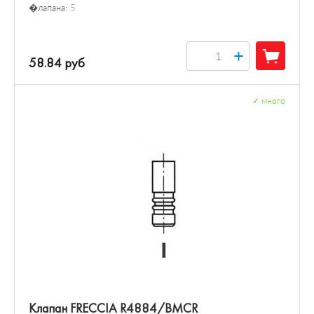
�лапана:
5
+
58.84 руб
✓
много
Клапан FRECCIA R4884/BMCR