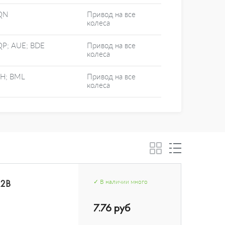
QN
Привод на все
колеса
P; AUE; BDE
Привод на все
колеса
H; BML
Привод на все
колеса
02B
✓
В наличии
много
7.76 руб