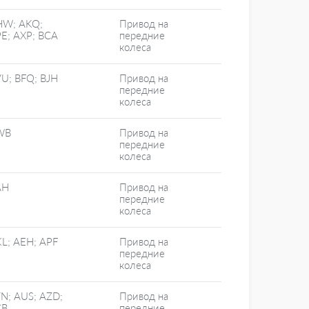
HW; AKQ;
Привод на
E; AXP; BCA
передние
колеса
U; BFQ; BJH
Привод на
передние
колеса
WB
Привод на
передние
колеса
AH
Привод на
передние
колеса
L; AEH; APF
Привод на
передние
колеса
N; AUS; AZD;
Привод на
CB
передние