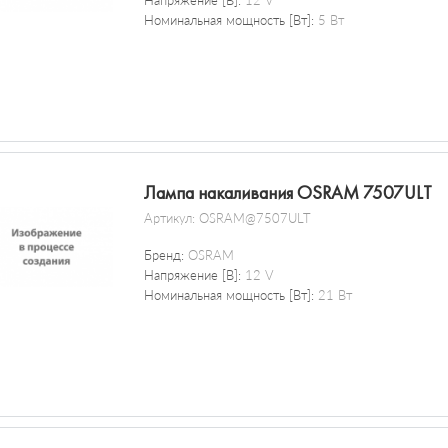
Напряжение [В]:
12 V
Номинальная мощность [Вт]:
5 Вт
Лампа накаливания OSRAM 7507ULT
Артикул:
OSRAM@7507ULT
Бренд:
OSRAM
Напряжение [В]:
12 V
Номинальная мощность [Вт]:
21 Вт