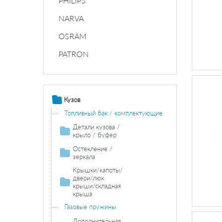
PHILIPS
NARVA
OSRAM
PATRON
Кузов
Топливный бак / комплектующие
Детали кузова /
крыло / буфер
Продольная / поперечная балка
Остекление /
зеркала
Колесная ниша
Зеркала
Крышки/капоты/
Накладки порога / двери
двери/люк
крыши/складная
Боковина
крыша
Буфер / составляющие
Двери / комплектующие
Газовые пружины
Передняя решетка / обшивка
Дополнительная