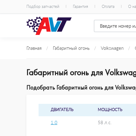
Подбор запчастей
Гарантия
Оплата
О н
Главная
/
Габаритный огонь
/
Volkswagen
/
G
Габаритный огонь для Volkswag
Подобрать Габаритный огонь для Volkswag
ДВИГАТЕЛЬ
МОЩНОСТЬ
1.0
58 л.с.