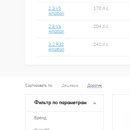
2.3 V5
170 л.с.
4motion
2.8 V6
204 л.с.
4motion
3.2 R32
241 л.с.
4motion
Сортировать по:
Дешевые
Дорогие
Фильтр по параметрам
Бренд